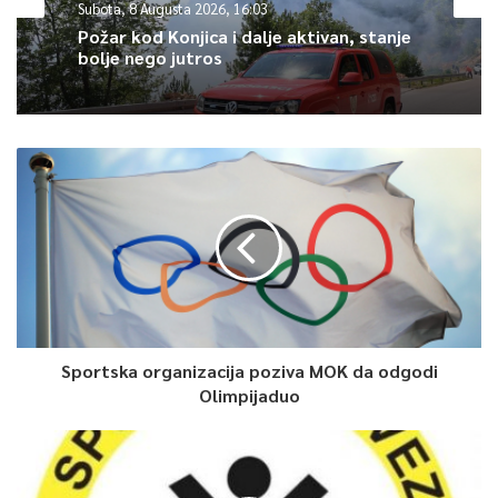
Subota, 8 Augusta 2026, 16:03
to vlastitim novcem. Šuker je u Real stigao 1996. iz Seville i na
Požar kod Konjica i dalje aktivan, stanje
Santiago Bernabeu se zadržao do 1999. godine.
bolje nego jutros
0
Article Rating
Sportska organizacija poziva MOK da odgodi
Olimpijaduo