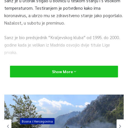
Sanz je u utorak stigao u bolnicu u teškom stanju i s visokom
temperaturom. Testiranjem je potvrđeno kako ima
koronavirus, a ubrzo mu se zdravstveno stanje jako pogoršalo.
Nažalost, u subotu je preminuo.
Sanz je bio predsjednik “Kraljevskog kluba” od 1995. do 2000.
godine kada je velikan iz Madrida osvojio dvije titule Lige
prvaka.
Posebno se pamti njegov prvi naslov prvaka osvojen 1996.
Show More
godine nakon 32 godine posta.
U klub je stigao 1995. godine naslijedivši Ramon Mendoza koji
je bio prisiljen dati ostavku zbog financijskih problema i loših
sportskih rezultata, prenosi Hina.
Sanz je pokušao preokrenuti klub dovodeći brojne zvijezde
Bosna i Hercegovina
poput Roberta Carlosa, Davora Šukera i Predraga Mijatovića i