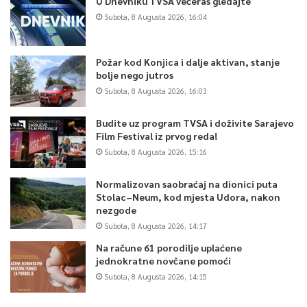
U Dnevniku TVSA večeras gledajte
Subota, 8 Augusta 2026, 16:04
Požar kod Konjica i dalje aktivan, stanje
bolje nego jutros
Subota, 8 Augusta 2026, 16:03
Budite uz program TVSA i doživite Sarajevo
Film Festival iz prvog reda!
Subota, 8 Augusta 2026, 15:16
Normalizovan saobraćaj na dionici puta
Stolac–Neum, kod mjesta Udora, nakon
nezgode
Subota, 8 Augusta 2026, 14:17
Na račune 61 porodilje uplaćene
jednokratne novčane pomoći
Subota, 8 Augusta 2026, 14:15