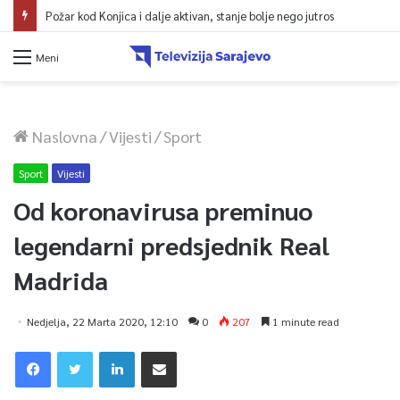
Požar kod Konjica i dalje aktivan, stanje bolje nego jutros
Meni
Naslovna
/
Vijesti
/
Sport
Sport
Vijesti
Od koronavirusa preminuo
legendarni predsjednik Real
Madrida
Nedjelja, 22 Marta 2020, 12:10
0
207
1 minute read