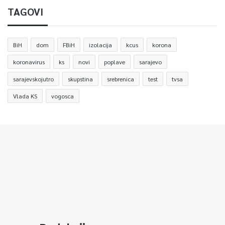
TAGOVI
BiH
dom
FBiH
izolacija
kcus
korona
koronavirus
ks
novi
poplave
sarajevo
sarajevskojutro
skupstina
srebrenica
test
tvsa
Vlada KS
vogosca