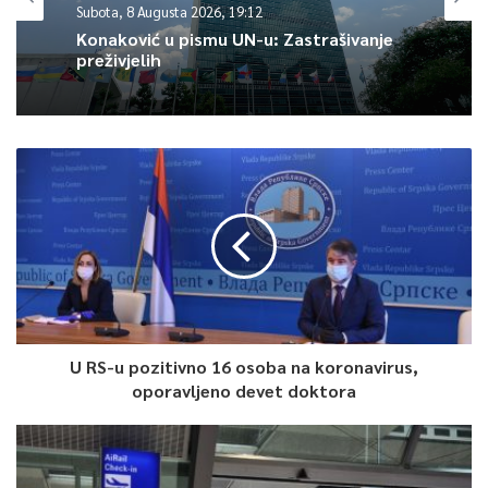
Subota, 8 Augusta 2026, 19:12
Bajro Žilić radi na dezinfekciji, ali je i vozač tramvaja, pa će se
Konaković u pismu UN-u: Zastrašivanje
mijenjati sa kolegom u toku dana.
preživjelih
“Radim dezinfekciju na ulazu tramvaju i dajem upute putnicima
gdje da sjednu. Od jutros imamo putnika i uglavnom se svi
pridržavaju. Svi se pridržavaju uputa, nisam imao problema.
Mijenjat ćemo se kolega i ja, jedan krug on vozi, drugi ja”,
pojasnio je Žilić.
U RS-u pozitivno 16 osoba na koronavirus,
oporavljeno devet doktora