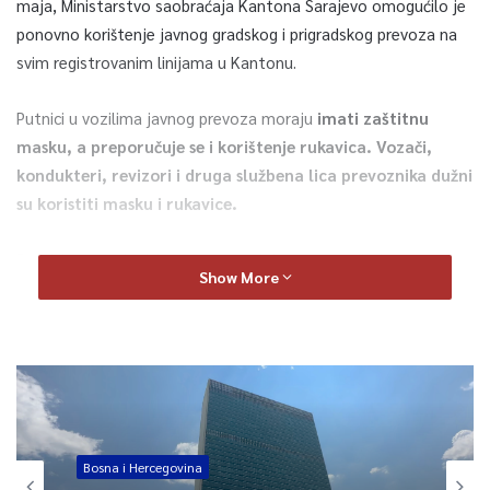
maja, Ministarstvo saobraćaja Kantona Sarajevo omogućilo je
ponovno korištenje javnog gradskog i prigradskog prevoza na
svim registrovanim linijama u Kantonu.
Putnici u vozilima javnog prevoza moraju
imati zaštitnu
masku, a preporučuje se i korištenje rukavica. Vozači,
kondukteri, revizori i druga službena lica prevoznika dužni
su koristiti masku i rukavice.
Putnici mogu ulaziti samo na prednja vrata vozila javnog
Show More
gradskog prevoza.
U tramvaju su
dva uposlenika GRAS-a,
jedan vozi, a drugi radi
na dezinfekciji ruku svakog putnika koji uđe u ovaj prevoz.
Također, dezinficiraju se i sjedišta nakon izlaska svakog putnika.
Građanima koji ulaze u tramvaj daju se upute gdje da sjednu,
dakle,
na sjedišta koja na sebi imaju zelenu oznaku.
Bosna i Hercegovina