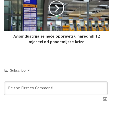
Javni gradski prevoz, koji je zbog širenja koronavirusa obustavljen 20.
marta ove godine, od jutros je ponovo u funkciji.
)
Vesna Bovan je jutros, nakon dva mjeseca, tramvajem krenula
na posao. Do sada je, kako je kazala, pješačila jer je cijelo
Avioindustrija se neće oporaviti u narednih 12
vrijeme epidemije radila.
mjeseci od pandemijske krize
“Ipak treba da budemo svjesni, da poštujemo pravila
ponašanja, da bi nam svima bilo lakše. Što nešto produžavati
ako nema potrebe. Tramvaj je neophodan i jako je bitno da
Subscribe
proradi gradski prevoz zbog ljudi koji idu na posao”, pojasnila je
Bovan.
0
Article Rating