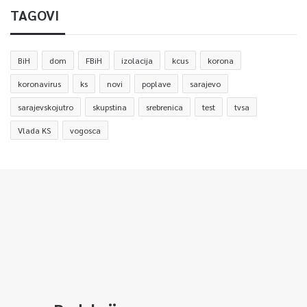
TAGOVI
BiH
dom
FBiH
izolacija
kcus
korona
koronavirus
ks
novi
poplave
sarajevo
sarajevskojutro
skupstina
srebrenica
test
tvsa
Vlada KS
vogosca