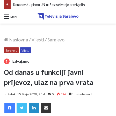
Konaković u pismu UN-u: Zastrašivanje preživjelih
Meni
Naslovna
/
Vijesti
/
Sarajevo
Sarajevo
Vijesti
Izdvajamo
Od danas u funkciji javni
prijevoz, ulaz na prva vrata
Petak, 15 Maja 2020, 9:14
0
326
1 minute read