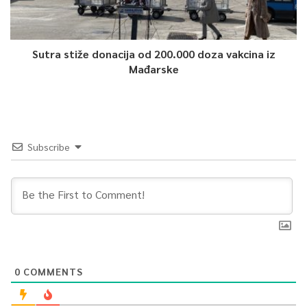
0
Sutra stiže donacija od 200.000 doza vakcina iz
Article Rating
Mađarske
Subscribe
0
COMMENTS