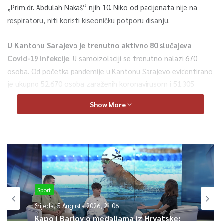
„Prim.dr. Abdulah Nakaš“ njih 10. Niko od pacijenata nije na
respiratoru, niti koristi kiseoničku potporu disanju.
U Kantonu Sarajevo je trenutno aktivno 80 slučajeva
Covid-19 infekcije
. U samoizolaciji se trenutno nalazi 670
osoba. Od početka pandemije u Kantonu Sarajevo evidentirano
je ukupno 52.670 osoba zaraženih koronavirusom i 51.305
izliječenih. Prema podacima Zavoda za javno zdravstvo KS, u
Show More
proteklih sedam dana prosječan broj zaraženih je tri, dok
sedmična incidenca, odnosno broj oboljelih na 100.000
stanovnika, iznosi šest.
U Covid-ambulantama Javne ustanove Dom zdravlja KS
pregledana su 22 pacijenata, od kojih niko nije transportovan
na bolničko liječenje. Na drive-in punktu na Vrbanji uzet je 81
Sport
bris, a ukupno je na drive-in punktu i u Covid-ambulantama
Srijeda, 5 Augusta 2026, 21:06
uzeto 214 briseva za PCR testiranje. Covid-pozivni centar je
Kapo i Barlov o medaljama iz Hrvatske: