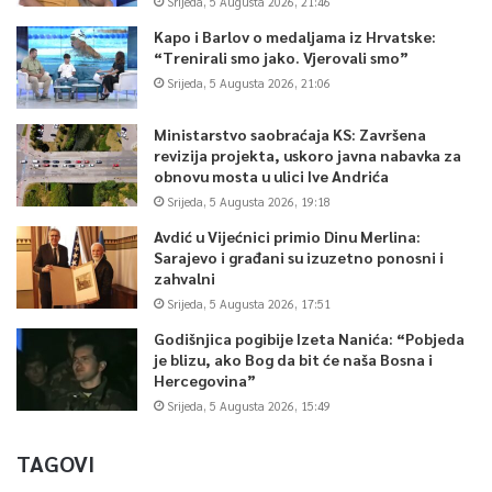
Srijeda, 5 Augusta 2026, 21:46
Kapo i Barlov o medaljama iz Hrvatske:
“Trenirali smo jako. Vjerovali smo”
Srijeda, 5 Augusta 2026, 21:06
Ministarstvo saobraćaja KS: Završena
revizija projekta, uskoro javna nabavka za
obnovu mosta u ulici Ive Andrića
Srijeda, 5 Augusta 2026, 19:18
Avdić u Vijećnici primio Dinu Merlina:
Sarajevo i građani su izuzetno ponosni i
zahvalni
Srijeda, 5 Augusta 2026, 17:51
Godišnjica pogibije Izeta Nanića: “Pobjeda
je blizu, ako Bog da bit će naša Bosna i
Hercegovina”
Srijeda, 5 Augusta 2026, 15:49
TAGOVI