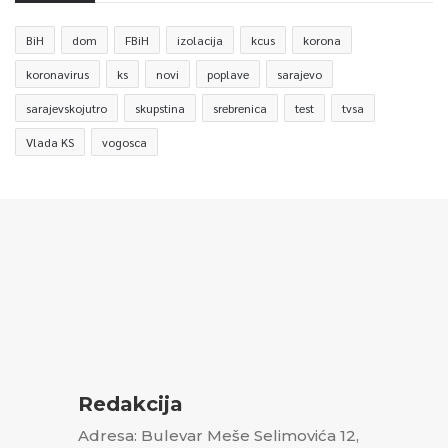
BiH
dom
FBiH
izolacija
kcus
korona
koronavirus
ks
novi
poplave
sarajevo
sarajevskojutro
skupstina
srebrenica
test
tvsa
Vlada KS
vogosca
Redakcija
Adresa: Bulevar Meše Selimovića 12,