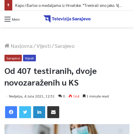
Kapo i Barlov o medaljama iz Hrvatske: “Trenirali smo jako. Vjerovali smo”
Meni
Naslovna
/
Vijesti
/
Sarajevo
Sarajevo
Vijesti
Od 407 testiranih, dvoje
novozaraženih u KS
Nedjelja, 4 Jula 2021, 12:51
0
164
1 minute read