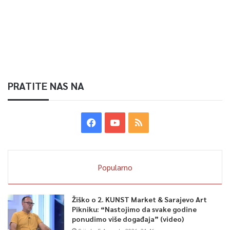
PRATITE NAS NA
Popularno
Žiško o 2. KUNST Market & Sarajevo Art
Pikniku: “Nastojimo da svake godine
ponudimo više događaja” (video)