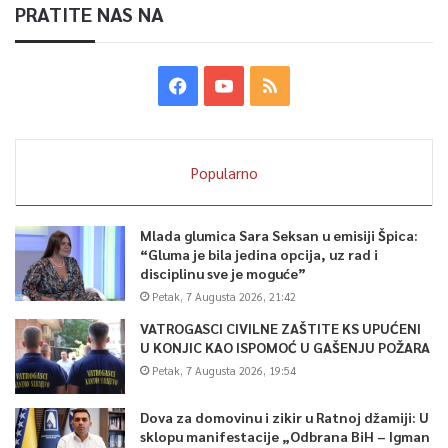
PRATITE NAS NA
Popularno
Mlada glumica Sara Seksan u emisiji Špica:
“Gluma je bila jedina opcija, uz rad i
disciplinu sve je moguće”
Petak, 7 Augusta 2026, 21:42
VATROGASCI CIVILNE ZAŠTITE KS UPUĆENI
U KONJIC KAO ISPOMOĆ U GAŠENJU POŽARA
Petak, 7 Augusta 2026, 19:54
Dova za domovinu i zikir u Ratnoj džamiji: U
sklopu manifestacije „Odbrana BiH – Igman