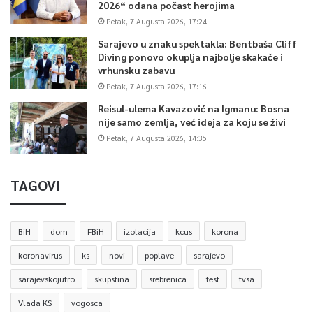
2026“ odana počast herojima
Petak, 7 Augusta 2026, 17:24
Sarajevo u znaku spektakla: Bentbaša Cliff
Diving ponovo okuplja najbolje skakače i
vrhunsku zabavu
Petak, 7 Augusta 2026, 17:16
Reisul-ulema Kavazović na Igmanu: Bosna
nije samo zemlja, već ideja za koju se živi
Petak, 7 Augusta 2026, 14:35
TAGOVI
BiH
dom
FBiH
izolacija
kcus
korona
koronavirus
ks
novi
poplave
sarajevo
sarajevskojutro
skupstina
srebrenica
test
tvsa
Vlada KS
vogosca