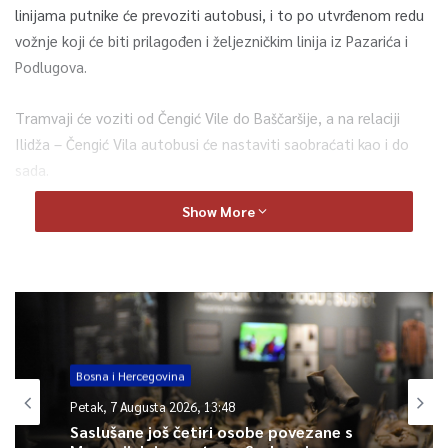
linijama putnike će prevoziti autobusi, i to po utvrđenom redu
vožnje koji će biti prilagođen i željezničkim linija iz Pazarića i
Podlugova.
Tramvaji će voziti od Čengić Vile do Baščaršije, a na relaciji
Ilidža – Čengić Vila autobusi će nastaviti saobraćati kao i do
sada.
Show More
Kuponi će, kao i u ranijem periodu, važiti kod oba prevoznika,
saopćeno je iz Službe za protokol i press KS.
0
Article Rating
Bosna i Hercegovina
Petak, 7 Augusta 2026, 13:48
Saslušane još četiri osobe povezane s