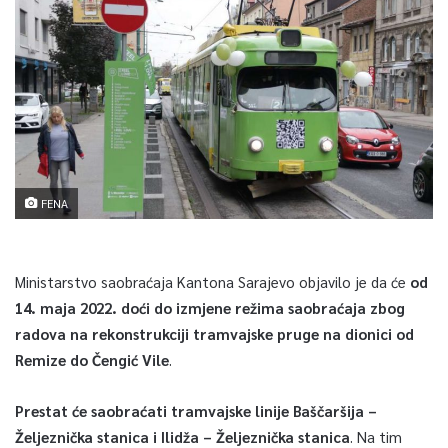
FENA
Ministarstvo saobraćaja Kantona Sarajevo objavilo je da će
od
14. maja 2022. doći do izmjene režima saobraćaja zbog
radova na rekonstrukciji tramvajske pruge na dionici od
Remize do Čengić Vile
.
Prestat će saobraćati tramvajske linije Baščaršija –
Željeznička stanica i Ilidža – Željeznička stanica
. Na tim