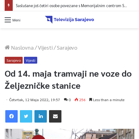
Saslušane još četiri osobe povezane s Memorijalnim centrom Srebrenica, na spisku ukupno 26
Meni
Naslovna
/
Vijesti
/
Sarajevo
Sarajevo
Vijesti
Od 14. maja tramvaji ne voze do
Željezničke stanice
Četvrtak, 12 Maja 2022, 19:57
0
256
Less than a minute