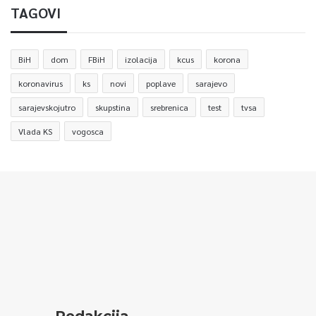
TAGOVI
BiH
dom
FBiH
izolacija
kcus
korona
koronavirus
ks
novi
poplave
sarajevo
sarajevskojutro
skupstina
srebrenica
test
tvsa
Vlada KS
vogosca
Redakcija