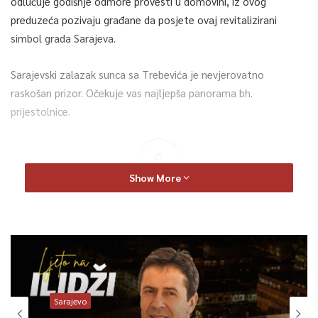
odlučuje godišnje odmore provesti u domovini, iz ovog
preduzeća pozivaju građane da posjete ovaj revitalizirani
simbol grada Sarajeva.
Sarajevski zalazak sunca sa Trebevića je nevjerovatno
raskošan prizor. Očekuje vas najljepša panorama bh.
prijestolnice.
0
Show More
Article Rating
Sarajevo