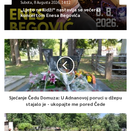
Subota, 8 Augusta 2026, 14:12
„Ljeto na Ilidži“ nastavlja se večeras
koncertom Enesa Begovića
Sjećanje Čedu Domuza: U Adnanovoj poruci u džepu
stajalo je - ukopajte me pored Čede