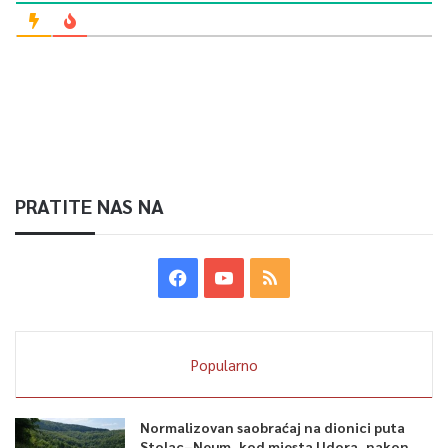
PRATITE NAS NA
Popularno
Normalizovan saobraćaj na dionici puta
Stolac–Neum, kod mjesta Udora, nakon