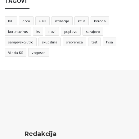
TAGOVI
BiH
dom
FBiH
izolacija
kcus
korona
koronavirus
ks
novi
poplave
sarajevo
sarajevskojutro
skupstina
srebrenica
test
tvsa
Vlada KS
vogosca
Redakcija