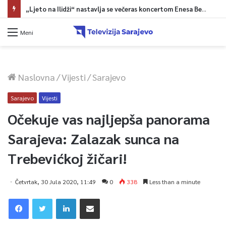
Saobraćajna nesreća kod Udore, promet na cesti Stolac – Neum potpuno obustavljen
Meni
Naslovna
/
Vijesti
/
Sarajevo
Sarajevo
Vijesti
Očekuje vas najljepša panorama
Sarajeva: Zalazak sunca na
Trebevićkoj žičari!
Četvrtak, 30 Jula 2020, 11:49
0
338
Less than a minute