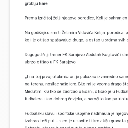
groblju Bare.
Prema izričitoj želji njegove porodice, Keli je sahranjen
Na godišnjicu smrti Želimira Vidovića Kelija porodica, prij
koji je otišao spašavajući druge, a ostao u srcima svih o
Dugogodišnji trener FK Sarajevo Abdulah Bogilović i da
ubrzo otišao u FK Sarajevo.
„I na toj prvoj utakmici on je pokazao izvanredno samo
na terenu, nosilac naše igre. Bilo mi je veoma drago št
Međutim, kratko se zadržao u Bosni, otišao je u Fudbals
fudbalera i kao dobrog čovjeka, a naročito kao patriotu
Fudbalsku slavu i sportske uspjehe nadmašila je njegova 
izabrao teži put – sjeo je u sanitet i kroz kišu grana
Dobrinju, njegov humani put je svirepo prekinut.