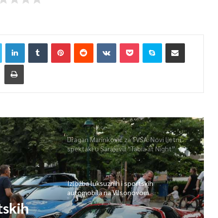
Dragan Marinković za TVSA: Novi ljetni
spektakl u Sarajevu “Tabia at Night”
Izložba luksuznih i sportskih
automobila na Vilsonovom
tskih