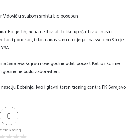
imir Vidović u svakom smislu bio poseban
a. Bio je tih, nenametljiv, ali toliko upečatljiv u smislu
 sretan i ponosan, i dan danas sam na njega i na sve ono što je
TVSA.
ma Sarajeva koji su i ove godine odali počast Keliju i koji ne
ri godine ne budu zaboravljeni.
 naselju Dobrinja, kao i glavni teren trening centra FK Sarajevo
0
rticle Rating