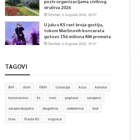
poziv organizacijama civilnog
društva 2026
Četvrtak, 6 Augusta 2026, 20:07
U julu u KS rast broja gostiju,
tokom Merlinovih koncerata
gotovo 156 miliona KM prometa
Četvrtak, 6 Augusta 2026, 19:37
TAGOVI
BiH
dom
FBiH
izolacija
kcus
korona
koronavirus
ks
novi
poplave
sarajevo
sarajevskojutro
skupstina
srebrenica
test
tvsa
Vlada KS
vogosca