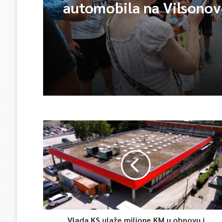
automobila na Vilsono
Vlada KS ulaže milione KM u obnovu i