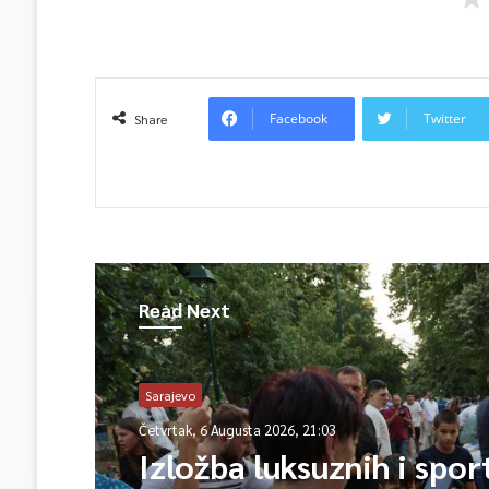
Facebook
Twitter
Share
Read Next
Sarajevo
Četvrtak, 6 Augusta 2026, 21:03
Izložba luksuznih i spor