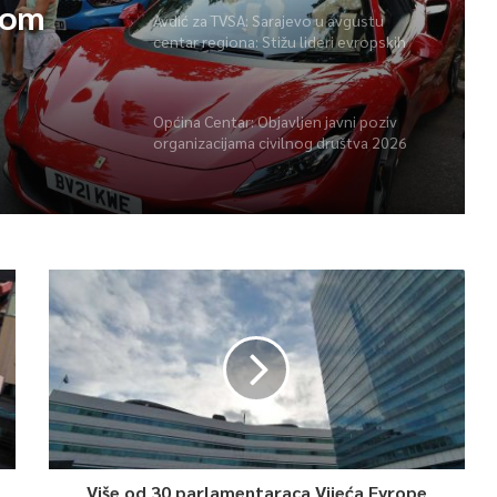
vom
Avdić za TVSA: Sarajevo u avgustu
centar regiona: Stižu lideri evropskih
gradova
Općina Centar: Objavljen javni poziv
organizacijama civilnog društva 2026
Više od 30 parlamentaraca Vijeća Evrope