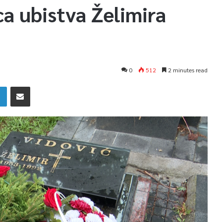
ca ubistva Želimira
0
512
2 minutes read