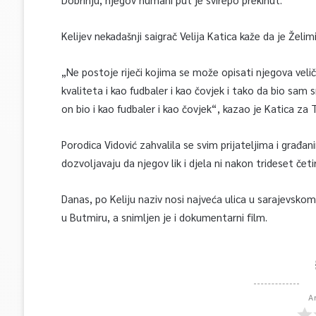
Kelijev nekadašnji saigrač Velija Katica kaže da je Žel
„Ne postoje riječi kojima se može opisati njegova veličin
kvaliteta i kao fudbaler i kao čovjek i tako da bio sam
on bio i kao fudbaler i kao čovjek“, kazao je Katica za 
Porodica Vidović zahvalila se svim prijateljima i građani
dozvoljavaju da njegov lik i djela ni nakon trideset četi
Danas, po Keliju naziv nosi najveća ulica u sarajevskom
u Butmiru, a snimljen je i dokumentarni film.
A