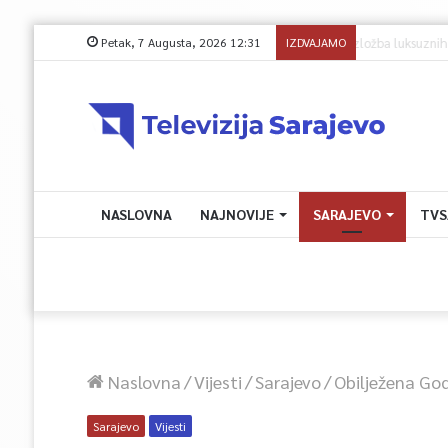
Petak, 7 Augusta, 2026 12:31
IZDVAJAMO
Avdić za TVSA:
NASLOVNA
NAJNOVIJE
SARAJEVO
TVS
Naslovna
/
Vijesti
/
Sarajevo
/
Obilježena God
Sarajevo
Vijesti