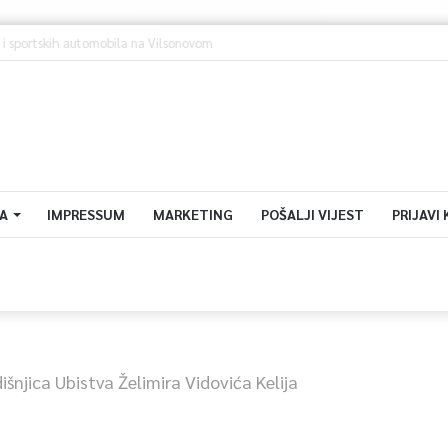
 Sarajevo u avgustu centar regiona: Stižu lideri evropskih gradova
A
IMPRESSUM
MARKETING
POŠALJI VIJEST
PRIJAVI
išnjica Ubistva Želimira Vidovića Kelija