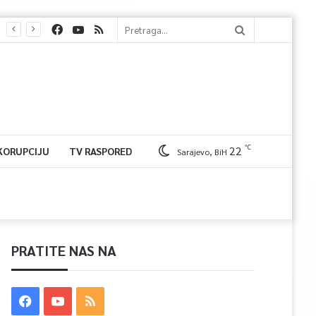
℃
22
 KORUPCIJU
TV RASPORED
Sarajevo, BiH
PRATITE NAS NA