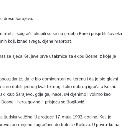
 u dresu Sarajeva.
atelji i saigrači okupili su se na groblju Bare i prisjetili čovjeka
nih koji, iznad svega, cijene hrabrost.
nas se sjeća Kelijeve prve utakmice za ekipu Bosne iz koje je
pouzdanje, da je bio dominantan na terenu i da je bio glavni
o smo dobili jednog kvalitetnog, tako dobrog igrača u Bosni.
ki klub Sarajevo, gdje ga, inače, svi cijenimo i volimo kao
 Bosne i Hercegovine,“ prisjeća se Bogilović
ljudska veličina. U proljeće 17. maja 1992. godine, Keli je
ta prevezao ranjene sugrađane do bolnice Koševo. U povratku na