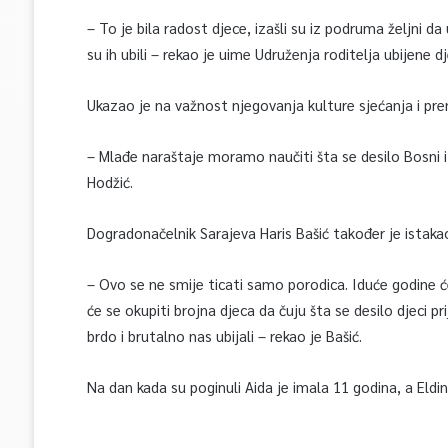
– To je bila radost djece, izašli su iz podruma željni da
su ih ubili – rekao je uime Udruženja roditelja ubijene 
Ukazao je na važnost njegovanja kulture sjećanja i pre
– Mlađe naraštaje moramo naučiti šta se desilo Bosni i H
Hodžić.
Dogradonačelnik Sarajeva Haris Bašić također je istaka
– Ovo se ne smije ticati samo porodica. Iduće godine ć
će se okupiti brojna djeca da čuju šta se desilo djeci prij
brdo i brutalno nas ubijali – rekao je Bašić.
Na dan kada su poginuli Aida je imala 11 godina, a Eldi