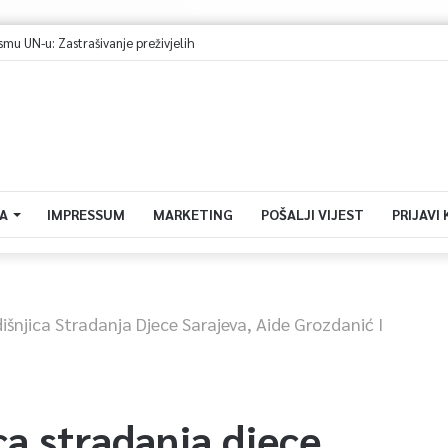
 UN-u: Zastrašivanje preživjelih
A
IMPRESSUM
MARKETING
POŠALJI VIJEST
PRIJAVI
išnjica Stradanja Djece Sarajeva, Aide Grozdanić I
ca stradanja djece