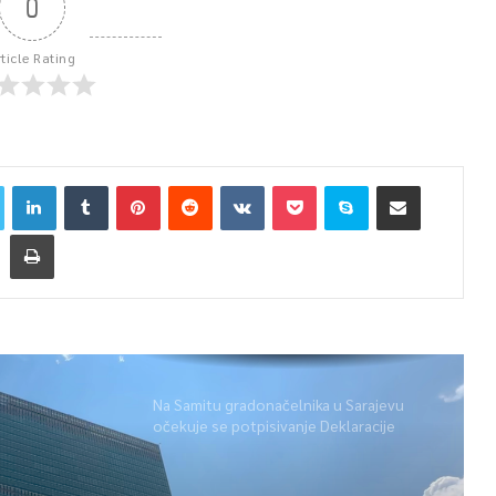
0
rticle Rating
Na Samitu gradonačelnika u Sarajevu
očekuje se potpisivanje Deklaracije