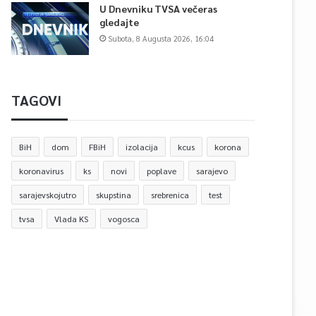
U Dnevniku TVSA večeras
gledajte
Subota, 8 Augusta 2026, 16:04
TAGOVI
BiH
dom
FBiH
izolacija
kcus
korona
koronavirus
ks
novi
poplave
sarajevo
sarajevskojutro
skupstina
srebrenica
test
tvsa
Vlada KS
vogosca