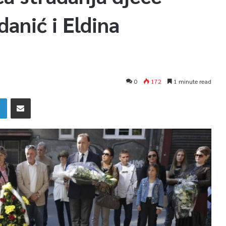
danić i Eldina
0
172
1 minute read