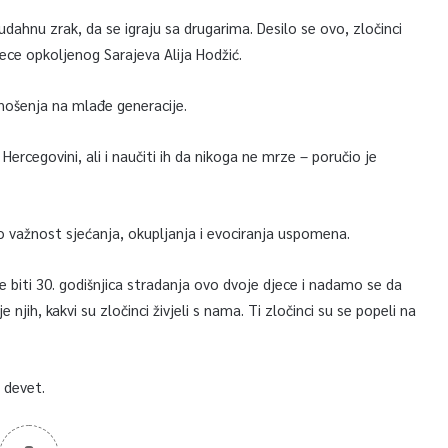
 udahnu zrak, da se igraju sa drugarima. Desilo se ovo, zločinci
djece opkoljenog Sarajeva Alija Hodžić.
nošenja na mlađe generacije.
ercegovini, ali i naučiti ih da nikoga ne mrze – poručio je
o važnost sjećanja, okupljanja i evociranja uspomena.
e biti 30. godišnjica stradanja ovo dvoje djece i nadamo se da
e njih, kakvi su zločinci živjeli s nama. Ti zločinci su se popeli na
n devet.