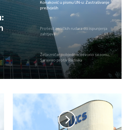
Konaković u pismu UN-u: Zastrašivanje
preživjelih
:
h
Protest zeničkih rudara do ispunjenja
zahtjeva
Željezničar pobjedom otvorio sezonu,
Sarajevo protiv Radnika