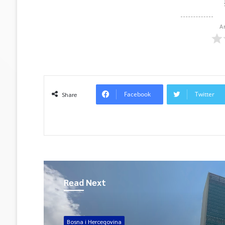
A
Facebook
Twitter
Share
Read Next
Bosna i Hercegovina