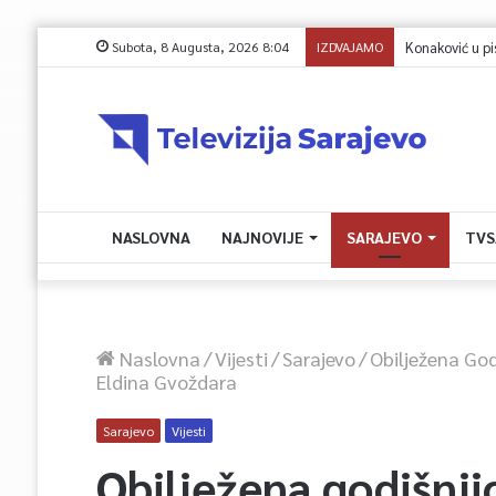
Subota, 8 Augusta, 2026 8:04
IZDVAJAMO
Konaković u pismu
NASLOVNA
NAJNOVIJE
SARAJEVO
TVS
Naslovna
/
Vijesti
/
Sarajevo
/
Obilježena God
Eldina Gvoždara
Sarajevo
Vijesti
Obilježena godišnji