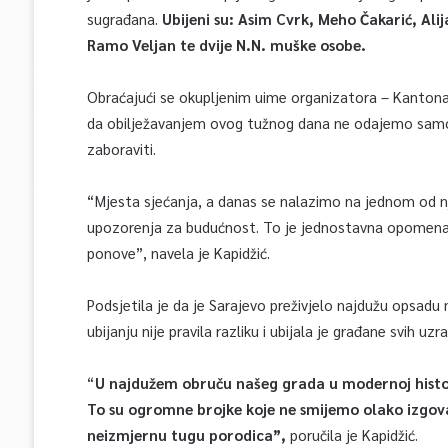
sugrađana.
Ubijeni su: Asim Cvrk, Meho Čakarić, Ali
Ramo Veljan te dvije N.N. muške osobe.
Obraćajući se okupljenim uime organizatora – Kantona 
da obilježavanjem ovog tužnog dana ne odajemo samo
zaboraviti.
“Mjesta sjećanja, a danas se nalazimo na jednom od nji
upozorenja za budućnost. To je jednostavna opomena: u
ponove”, navela je Kapidžić.
Podsjetila je da je Sarajevo preživjelo najdužu opsad
ubijanju nije pravila razliku i ubijala je građane svih uzra
“
U najdužem obruču našeg grada u modernoj historij
To su ogromne brojke koje ne smijemo olako izgovara
neizmjernu tugu porodica”,
poručila je Kapidžić.