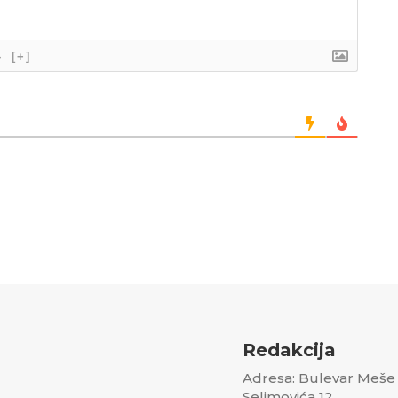
}
[+]
Redakcija
Adresa: Bulevar Meše
Selimovića 12,