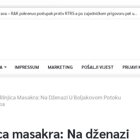
Udruženja žrtava – RAK pokrenuo postupak protiv RTRS-a po zajedničkom prigovoru pet udruženja žrtava
A
IMPRESSUM
MARKETING
POŠALJI VIJEST
PRIJAVI
dišnjica Masakra: Na Dženazi U Boljakovom Potoku
ba
ca masakra: Na dženazi