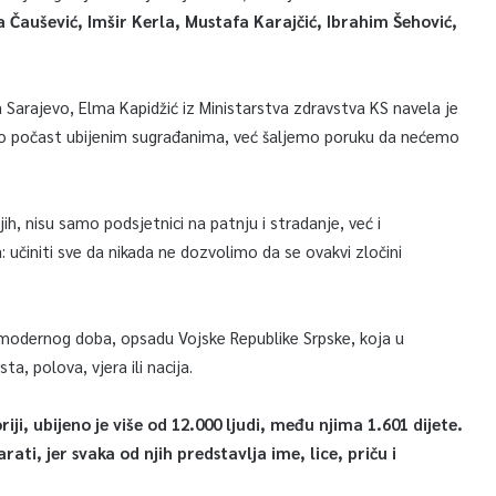
ja Čaušević, Imšir Kerla, Mustafa Karajčić, Ibrahim Šehović,
Sarajevo, Elma Kapidžić iz Ministarstva zdravstva KS navela je
 počast ubijenim sugrađanima, već šaljemo poruku da nećemo
h, nisu samo podsjetnici na patnju i stradanje, već i
činiti sve da nikada ne dozvolimo da se ovakvi zločini
u modernog doba, opsadu Vojske Republike Srpske, koja u
sta, polova, vjera ili nacija.
i, ubijeno je više od 12.000 ljudi, među njima 1.601 dijete.
ti, jer svaka od njih predstavlja ime, lice, priču i