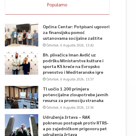
Popularno
Općina Centar: Potpisani ugovori
za finansijsku pomoć
ustanovama socijalne zaštite
Četvrtak, 6 Augusta 2026, 13:42
Bh. plivačica Iman Avdić uz
podršku Ministarstva kulture i
sporta KS kreće na Evropsko
prvenstvo i Mediteranske igre
Četvrtak, 6 Augusta 2026, 13:37
TI uočio 1.200 primjera
potencijalne zloupotrebe javnih
resursa za promociju stranaka
Četvrtak, 6 Augusta 2026, 13:36
Udruženja žrtava – RAK
pokrenuo postupak protiv RTRS-
a po zajedničkom prigovoru pet
udruženja žrtava