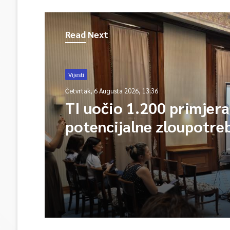
Read Next
Vijesti
Četvrtak, 6 Augusta 2026, 13:34
Udruženja žrtava – RAK
pokrenuo postupak pro
RTRS-a po zajedničkom
prigovoru pet udruženj
žrtava