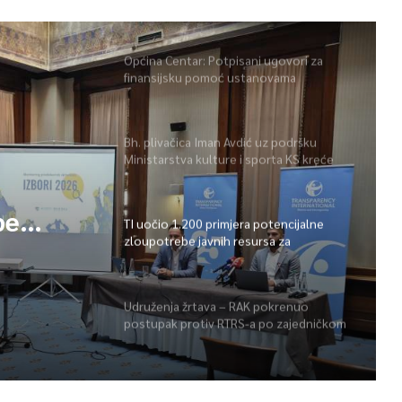
Općina Centar: Potpisani ugovori za
finansijsku pomoć ustanovama
socijalne zaštite
Bh. plivačica Iman Avdić uz podršku
Ministarstva kulture i sporta KS kreće
na Evropsko prvenstvo i Mediteranske
igre
tiv
TI uočio 1.200 primjera potencijalne
zloupotrebe javnih resursa za
promociju stranaka
a
Udruženja žrtava – RAK pokrenuo
postupak protiv RTRS-a po zajedničkom
prigovoru pet udruženja žrtava