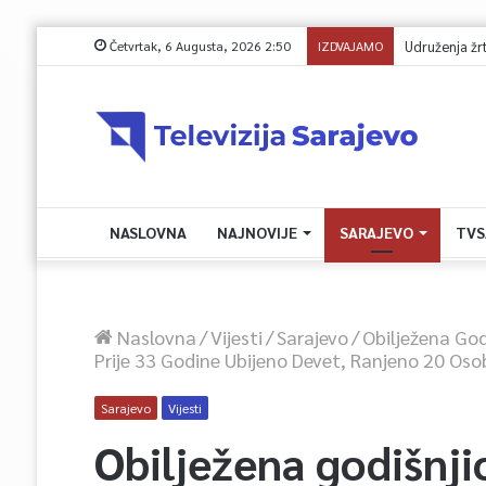
Četvrtak, 6 Augusta, 2026 2:50
IZDVAJAMO
NASLOVNA
NAJNOVIJE
SARAJEVO
TVS
Naslovna
/
Vijesti
/
Sarajevo
/
Obilježena Go
Prije 33 Godine Ubijeno Devet, Ranjeno 20 Oso
Sarajevo
Vijesti
Obilježena godišnji