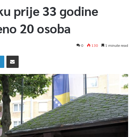
u prije 33 godine
jeno 20 osoba
0
130
1 minute read