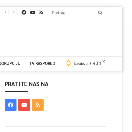
℃
34
 KORUPCIJU
TV RASPORED
Sarajevo, BiH
PRATITE NAS NA