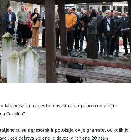
e i odala počast na mjesto masakra na mjesnom mezarju u
na Ćuvidina“.
spaljene su sa agresorskih položaja dvije granate
, od kojih je
vajućeg dejstva ubijeno je devet, a ranjeno 20 naših