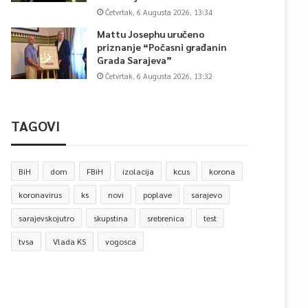
Četvrtak, 6 Augusta 2026, 13:34
Mattu Josephu uručeno
priznanje “Počasni građanin
Grada Sarajeva”
Četvrtak, 6 Augusta 2026, 13:32
TAGOVI
BiH
dom
FBiH
izolacija
kcus
korona
koronavirus
ks
novi
poplave
sarajevo
sarajevskojutro
skupstina
srebrenica
test
tvsa
Vlada KS
vogosca