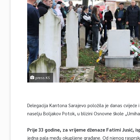
press KS
Delegacija Kantona Sarajevo položila je danas cvijeć
naselju Boljakov Potok, u blizini Osnovne škole „Umiha
Prije 33 godine, za vrijeme dženaze Fatimi Jusić, i
jedna pala među okupljene građane. Od njenog rasprska