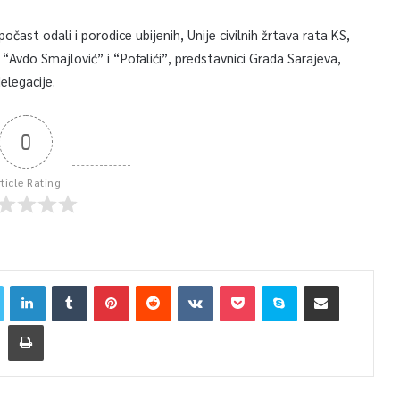
očast odali i porodice ubijenih, Unije civilnih žrtava rata KS,
 “Avdo Smajlović” i “Pofalići”, predstavnici Grada Sarajeva,
elegacije.
0
rticle Rating