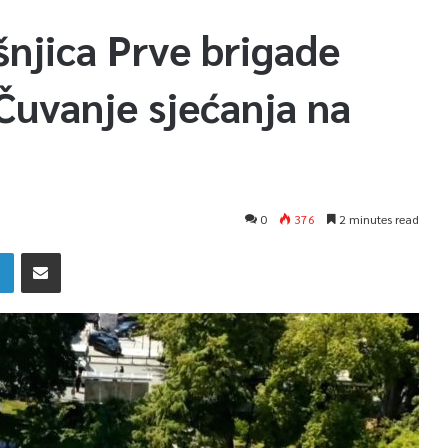
šnjica Prve brigade
 Čuvanje sjećanja na
0
376
2 minutes read