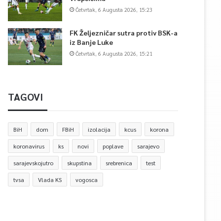
Četvrtak, 6 Augusta 2026, 15:23
FK Željezničar sutra protiv BSK-a
iz Banje Luke
Četvrtak, 6 Augusta 2026, 15:21
TAGOVI
BiH
dom
FBiH
izolacija
kcus
korona
koronavirus
ks
novi
poplave
sarajevo
sarajevskojutro
skupstina
srebrenica
test
tvsa
Vlada KS
vogosca