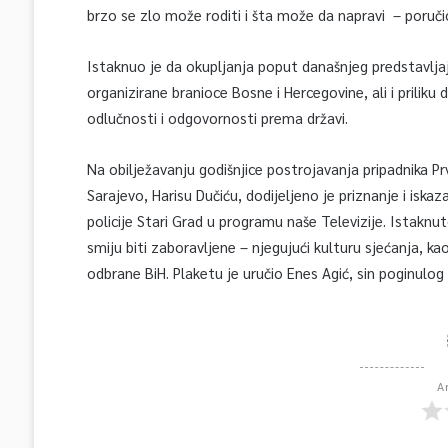
brzo se zlo može roditi i šta može da napravi – poruči
Istaknuo je da okupljanja poput današnjeg predstavljaj
organizirane branioce Bosne i Hercegovine, ali i prilik
odlučnosti i odgovornosti prema državi.
Na obilježavanju godišnjice postrojavanja pripadnika Prv
Sarajevo, Harisu Dučiću, dodijeljeno je priznanje i is
policije Stari Grad u programu naše Televizije. Istaknut
smiju biti zaboravljene – njegujući kulturu sjećanja, 
odbrane BiH. Plaketu je uručio Enes Agić, sin poginulog 
A