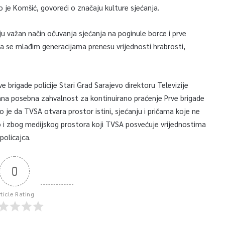
o je Komšić, govoreći o značaju kulture sjećanja.
u važan način očuvanja sjećanja na poginule borce i prve
u da se mlađim generacijama prenesu vrijednosti hrabrosti,
e brigade policije Stari Grad Sarajevo direktoru Televizije
kazana posebna zahvalnost za kontinuirano praćenje Prve brigade
o je da TVSA otvara prostor istini, sjećanju i pričama koje ne
kao i zbog medijskog prostora koji TVSA posvećuje vrijednostima
policajca.
0
rticle Rating