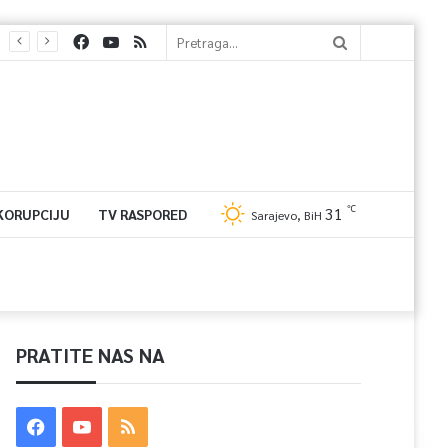
℃
31
 KORUPCIJU
TV RASPORED
Sarajevo, BiH
PRATITE NAS NA