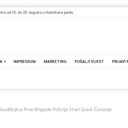
u manifestacija „Dova za domovinu“
A
IMPRESSUM
MARKETING
POŠALJI VIJEST
PRIJAVI
Godišnjica Prve Brigade Policije Stari Grad: Čuvanje