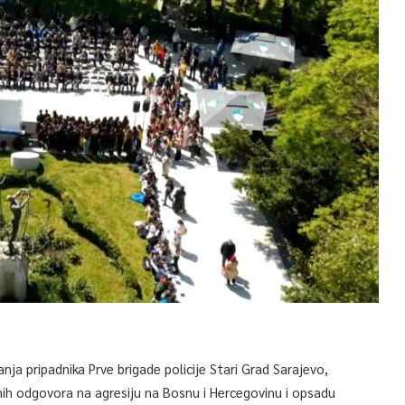
nja pripadnika Prve brigade policije Stari Grad Sarajevo,
anih odgovora na agresiju na Bosnu i Hercegovinu i opsadu