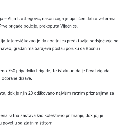
 – Alija Izetbegović, nakon čega je upriličen defile veterana
Prve brigade policije, prekoputa Vijećnice.
lija Jašarević kazao je da godišnjica predstavlja podsjećanje na
e naveo, građanima Sarajeva poslali poruku da Bosnu i
eno 750 pripadnika brigade, te istaknuo da je Prva brigada
i odbrane države.
ta, dok je njih 20 odlikovano najvišim ratnim priznanjima za
ljena ratna zastava kao kolektivno priznanje, dok joj je
ku povelju sa zlatnim štitom.