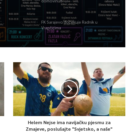
domovinu“
FK Sarajevo dočekuje Radnik u
Vrapčićima
Helem Nejse ima navijačku pjesmu za
Zmajeve, poslušajte "Svjetsko, a naše"