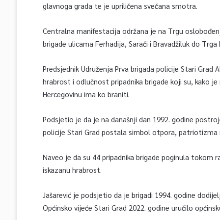
glavnoga grada te je upriličena svečana smotra.
Centralna manifestacija održana je na Trgu oslobođenja
brigade ulicama Ferhadija, Sarači i Bravadžiluk do Trga 
Predsjednik Udruženja Prva brigada policije Stari Grad A
hrabrost i odlučnost pripadnika brigade koji su, kako j
Hercegovinu ima ko braniti.
Podsjetio je da je na današnji dan 1992. godine postroj
policije Stari Grad postala simbol otpora, patriotizma 
Naveo je da su 44 pripadnika brigade poginula tokom ra
iskazanu hrabrost.
Jašarević je podsjetio da je brigadi 1994. godine dodije
Općinsko vijeće Stari Grad 2022. godine uručilo općins