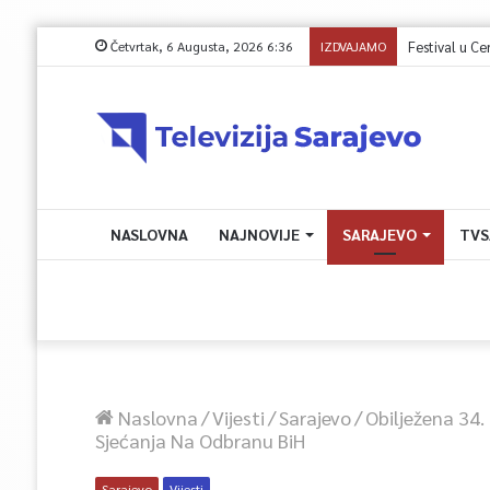
Četvrtak, 6 Augusta, 2026 6:36
IZDVAJAMO
Sutra na Igman
NASLOVNA
NAJNOVIJE
SARAJEVO
TVS
Naslovna
/
Vijesti
/
Sarajevo
/
Obilježena 34. 
Sjećanja Na Odbranu BiH
Sarajevo
Vijesti