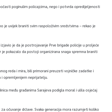
očasti poginulim policajcima, nego i potvrda opredijeljenosti
o je uvijek braniti svim raspoloživim sredstvima – rekao je
zjavio je da je postrojavanje Prve brigade policije u proljeće
er je pokazalo da postoji organizirana snaga spremna braniti
nog reda i mira, bili primorani preuzeti vojničke zadatke i
 i opremljenijem neprijatelju.
dinica među građanima Sarajeva podigla moral i ulila osjećaj
e za očuvanje države. Svaka generacija mora razumjeti koliko