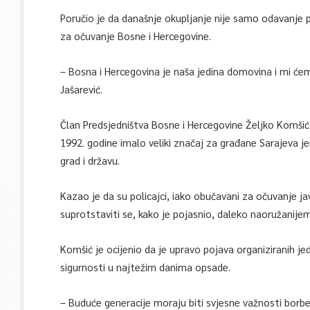
Poručio je da današnje okupljanje nije samo odavanje p
za očuvanje Bosne i Hercegovine.
– Bosna i Hercegovina je naša jedina domovina i mi ćem
Jašarević.
Član Predsjedništva Bosne i Hercegovine Željko Komšić i
1992. godine imalo veliki značaj za građane Sarajeva j
grad i državu.
Kazao je da su policajci, iako obučavani za očuvanje jav
suprotstaviti se, kako je pojasnio, daleko naoružanijem
Komšić je ocijenio da je upravo pojava organiziranih je
sigurnosti u najtežim danima opsade.
– Buduće generacije moraju biti svjesne važnosti borb