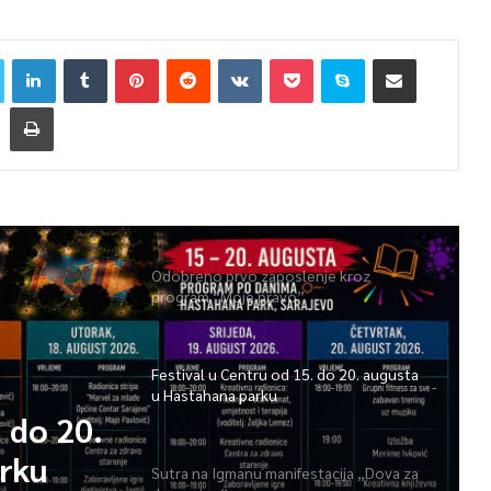
Odobreno prvo zaposlenje kroz
program “Moje pravo”
Festival u Centru od 15. do 20. augusta
u Hastahana parku
. do 20.
rku
Sutra na Igmanu manifestacija „Dova za