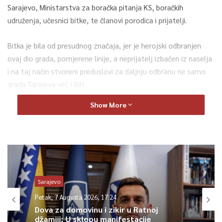
Sarajevo, Ministarstva za boračka pitanja KS, boračkih
udruženja, učesnici bitke, te članovi porodica i prijatelji.
Bitka je bila od presudnog značaja, jer je herojski odbranjen
ovaj dio grada, pomjerene linije, a neprijatelj izbačen iz naselja
i na taj način stvoreni preduslovi za daljnju odbranu ne samo
grada Sarajeva već i BiH.
Show More
Agresorske snage JNA i jedinice SDS-a su 16. maja 1992. godine
pokušale da presjeku grad na dva dijela. U tome nisu uspjeli
zahvaljujući hrabrim pripadnicima odreda Pofalići i Velešići i
pridruženim jedinicama iz drugih dijelova grada Sarajeva.
Koliko je to značajan datum za Općinu Novo Sarajevo, ali i za
Sarajevo
BiH dovoljno govori da se 16. maj obilježava kao Dan općine.
Petak, 7 Augusta 2026, 17:24
Dova za domovinu i zikir u Ratnoj
Bila je ovo jedna od najznačjanijih bitaka i prekretnica za Armiju
džamiji: U sklopu manifestacije