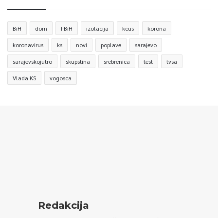
BiH
dom
FBiH
izolacija
kcus
korona
koronavirus
ks
novi
poplave
sarajevo
sarajevskojutro
skupstina
srebrenica
test
tvsa
Vlada KS
vogosca
Redakcija