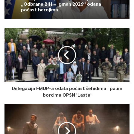
BiH, posebno za Sarajevo.
„Odbrana BiH – Igman 2026“ odana
počast herojima
U nastavku programa održana je Centralna manifestacija
obilježavanja Pofalićke bitke na Sportskom igralištu kod
Centralne džamije u Pofalićima.
1
Article Rating
Delegacija FMUP-a odala počast šehidima i palim
borcima OPSN 'Lasta'