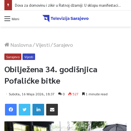
Dova za domovinu i zikir u Ratnoj džamiji: U sklopu manifestacije „Odbrana BiH – Igman 2026“ odana počast herojima
Meni
Naslovna
/
Vijesti
/
Sarajevo
Sarajevo
Vijesti
Obilježena 34. godišnjica
Pofalićke bitke
Subota, 16 Maja 2026, 18:37
0
527
1 minute read