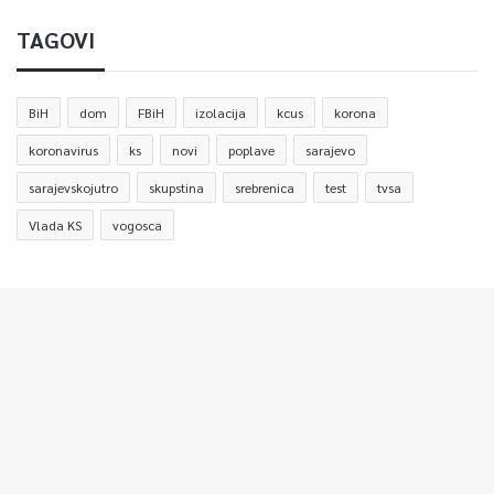
TAGOVI
BiH
dom
FBiH
izolacija
kcus
korona
koronavirus
ks
novi
poplave
sarajevo
sarajevskojutro
skupstina
srebrenica
test
tvsa
Vlada KS
vogosca