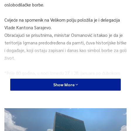
oslobodilačke borbe.
Cvijeće na spomenik na Velikom polju položila je i delegacija
Vlade Kantona Sarajevo.
Obraćajući se prisutnima, ministar Osmanović istakao je da je
teritorija Igmana predodređena da pamti, čuva historijske bitke
i događaje, koji ostaju zapisani i danas kao simbol borbe za goli
život.
“Prije 80 godina, u noći izmedu 27. i 28. januara po dubokom
snijegu i velikoj hladnoći, kolona boraca 1. proleterske brigade,
Show More
ali i žena i djece, nakon više od 18 sati pješačenja preko Igmana
stigla je na slobodnu teritoriju Foče. Bilo je to pješačenje za
slobodu, od okupatorskog obruča fašističke ideologije. Ono što
su stekli tada, stavljeno je na test 50 godina kasnije, u
podnožju ove iste planine, novi Ijudi, žene i djeca borili su se za
isto ono dostojanstvo, protiv iste fašističke ideologije, za