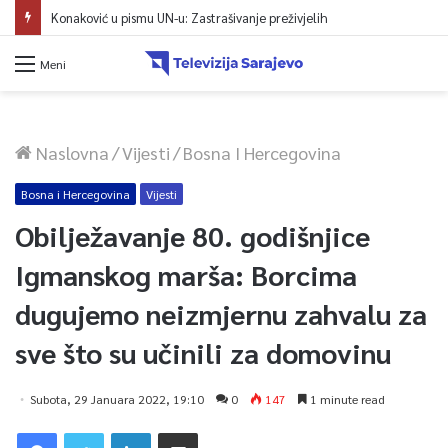
Konaković u pismu UN-u: Zastrašivanje preživjelih
Meni
Naslovna
/
Vijesti
/
Bosna I Hercegovina
Bosna i Hercegovina
Vijesti
Obilježavanje 80. godišnjice
Igmanskog marša: Borcima
dugujemo neizmjernu zahvalu za
sve što su učinili za domovinu
Subota, 29 Januara 2022, 19:10
0
147
1 minute read