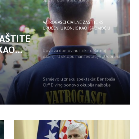
i disciplinu sve je moguće”
VATROGASCI CIVILNE ZAŠTITE KS
UPUĆENI U KONJIC KAO ISPOMOĆ U
GAŠENJU POŽARA
ZAŠTITE
KAO
Dova za domovinu i zikir u Ratnoj
džamiji: U sklopu manifestacije „Odbrana
POŽARA
BiH – Igman 2026“ odana počast
herojima
Sarajevo u znaku spektakla: Bentbaša
Cliff Diving ponovo okuplja najbolje
skakače i vrhunsku zabavu