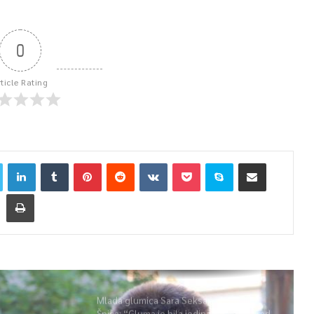
0
rticle Rating
Mlada glumica Sara Seksan u emisiji
Špica: “Gluma je bila jedina opcija, uz rad