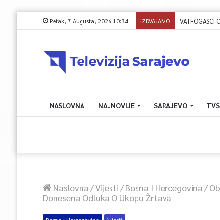
Petak, 7 Augusta, 2026 10:34
IZDVAJAMO
NASLOVNA
NAJNOVIJE
SARAJEVO
TVS
Naslovna
/
Vijesti
/
Bosna I Hercegovina
/
Ob
Donesena Odluka O Ukopu Žrtava
Bosna i Hercegovina
Vijesti