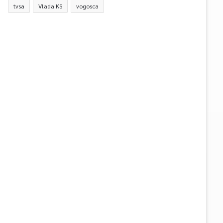
tvsa
Vlada KS
vogosca