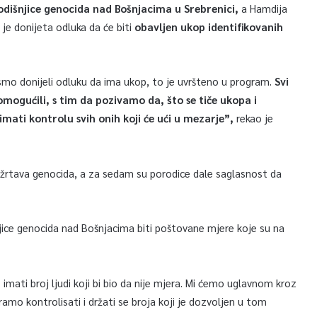
odišnjice genocida nad Bošnjacima u Srebrenici,
a Hamdija
je donijeta odluka da će biti
obavljen ukop identifikovanih
 smo donijeli odluku da ima ukop, to je uvršteno u program.
Svi
 omogućili, s tim da pozivamo da, što se tiče ukopa i
imati kontrolu svih onih koji će ući u mezarje”,
rekao je
 žrtava genocida, a za sedam su porodice dale saglasnost da
šnjice genocida nad Bošnjacima biti poštovane mjere koje su na
mati broj ljudi koji bi bio da nije mjera. Mi ćemo uglavnom kroz
ramo kontrolisati i držati se broja koji je dozvoljen u tom