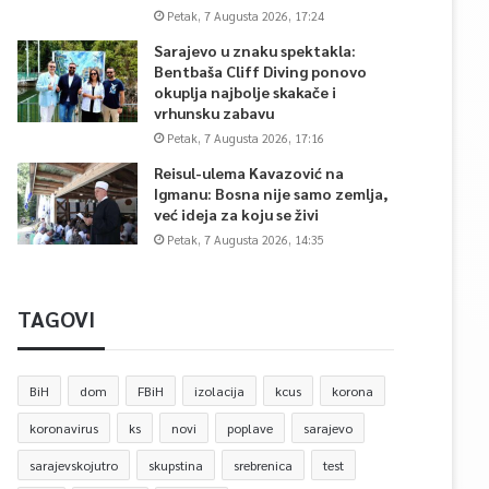
Petak, 7 Augusta 2026, 17:24
Sarajevo u znaku spektakla:
Bentbaša Cliff Diving ponovo
okuplja najbolje skakače i
vrhunsku zabavu
Petak, 7 Augusta 2026, 17:16
Reisul-ulema Kavazović na
Igmanu: Bosna nije samo zemlja,
već ideja za koju se živi
Petak, 7 Augusta 2026, 14:35
TAGOVI
BiH
dom
FBiH
izolacija
kcus
korona
koronavirus
ks
novi
poplave
sarajevo
sarajevskojutro
skupstina
srebrenica
test