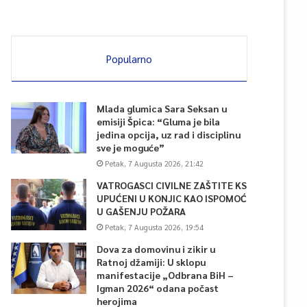
Popularno
Mlada glumica Sara Seksan u
emisiji Špica: “Gluma je bila
jedina opcija, uz rad i disciplinu
sve je moguće”
Petak, 7 Augusta 2026, 21:42
VATROGASCI CIVILNE ZAŠTITE KS
UPUĆENI U KONJIC KAO ISPOMOĆ
U GAŠENJU POŽARA
Petak, 7 Augusta 2026, 19:54
Dova za domovinu i zikir u
Ratnoj džamiji: U sklopu
manifestacije „Odbrana BiH –
Igman 2026“ odana počast
herojima