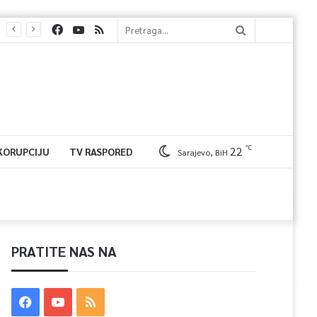
℃
22
 KORUPCIJU
TV RASPORED
Sarajevo, BiH
PRATITE NAS NA