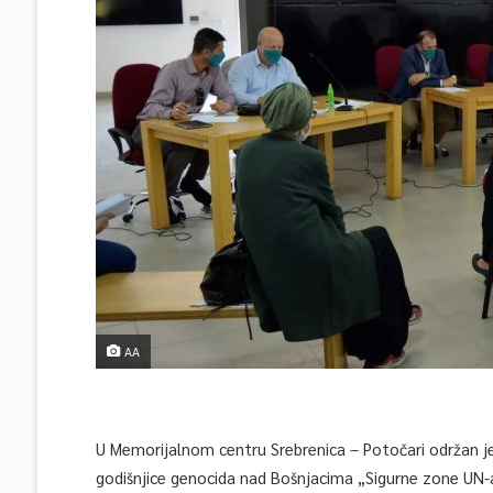
AA
U Memorijalnom centru Srebrenica – Potočari održan je
godišnjice genocida nad Bošnjacima „Sigurne zone UN-a“