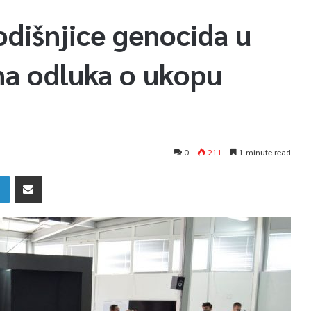
odišnjice genocida u
na odluka o ukopu
0
211
1 minute read