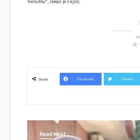
trenutku”, rekao je Fejzić.
A
Facebook
Twitter
Share
Read Next