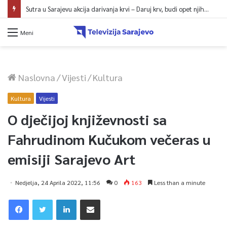
Sutra u Sarajevu akcija darivanja krvi – Daruj krv, budi opet njihov heroj
Meni
Naslovna
/
Vijesti
/
Kultura
Kultura
Vijesti
O dječijoj književnosti sa
Fahrudinom Kučukom večeras u
emisiji Sarajevo Art
Nedjelja, 24 Aprila 2022, 11:56
0
163
Less than a minute