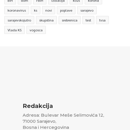
BiH
dom
FBiH
izolacija
kcus
korona
koronavirus
ks
novi
poplave
sarajevo
sarajevskojutro
skupstina
srebrenica
test
tvsa
Vlada KS
vogosca
Redakcija
Adresa: Bulevar Meše Selimovića 12,
71000 Sarajevo,
Bosna i Hercegovina