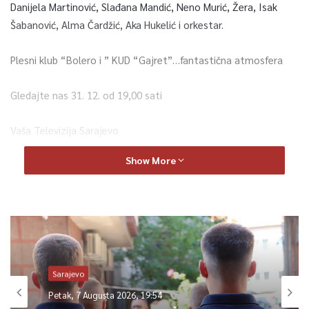
Danijela Martinović, Slađana Mandić, Neno Murić, Žera, Isak
Šabanović, Alma Čardžić, Aka Hukelić i orkestar.
Plesni klub “Bolero i ” KUD “Gajret”…fantastična atmosfera
Gledajte nas 31. 12. od 19,00 sati
Vaša Televizija Sarajevo
Show More
Sarajevo
Petak, 7 Augusta 2026, 19:54