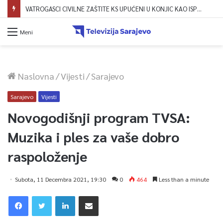
Dova za domovinu i zikir u Ratnoj džamiji: U sklopu manifestacije „Odbrana BiH – Igman 2026“ odana počast herojima
Meni
Naslovna
/
Vijesti
/
Sarajevo
Sarajevo
Vijesti
Novogodišnji program TVSA:
Muzika i ples za vaše dobro
raspoloženje
Subota, 11 Decembra 2021, 19:30
0
464
Less than a minute