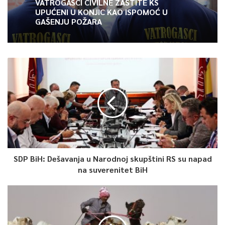
VATROGASCI CIVILNE ZAŠTITE KS
UPUĆENI U KONJIC KAO ISPOMOĆ U
GAŠENJU POŽARA
5
Article Rating
SDP BiH: Dešavanja u Narodnoj skupštini RS su napad
na suverenitet BiH