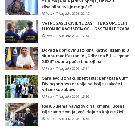
“Gluma je bila jedina opcija, uz rad i
disciplinu sve je moguće”
Petak, 7 Augusta 2026, 21:42
VATROGASCI CIVILNE ZAŠTITE KS UPUĆENI
U KONJIC KAO ISPOMOĆ U GAŠENJU POŽARA
Petak, 7 Augusta 2026, 19:54
Dova za domovinu i zikir u Ratnoj džamiji: U
sklopu manifestacije „Odbrana BiH – Igman
2026“ odana počast herojima
Petak, 7 Augusta 2026, 17:24
Sarajevo u znaku spektakla: Bentbaša Cliff
Diving ponovo okuplja najbolje skakače i
vrhunsku zabavu
Petak, 7 Augusta 2026, 17:16
Reisul-ulema Kavazović na Igmanu: Bosna
nije samo zemlja, već ideja za koju se živi
Petak, 7 Augusta 2026, 14:35