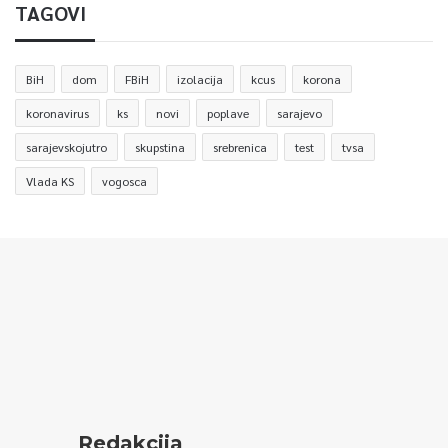
TAGOVI
BiH
dom
FBiH
izolacija
kcus
korona
koronavirus
ks
novi
poplave
sarajevo
sarajevskojutro
skupstina
srebrenica
test
tvsa
Vlada KS
vogosca
Redakcija