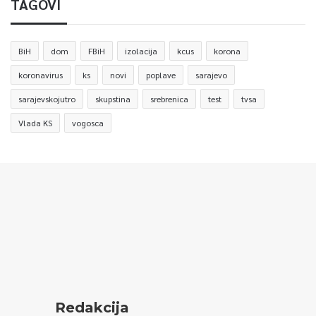
TAGOVI
BiH
dom
FBiH
izolacija
kcus
korona
koronavirus
ks
novi
poplave
sarajevo
sarajevskojutro
skupstina
srebrenica
test
tvsa
Vlada KS
vogosca
Redakcija