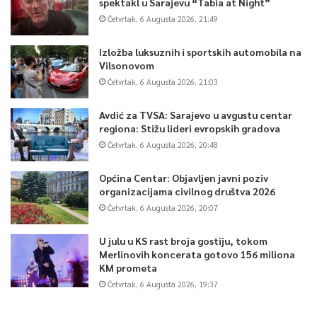
spektakl u Sarajevu “Tabia at Night”
0
Četvrtak, 6 Augusta 2026, 21:49
Article Rating
Izložba luksuznih i sportskih automobila na
Vilsonovom
Četvrtak, 6 Augusta 2026, 21:03
Avdić za TVSA: Sarajevo u avgustu centar
regiona: Stižu lideri evropskih gradova
Četvrtak, 6 Augusta 2026, 20:48
Općina Centar: Objavljen javni poziv
organizacijama civilnog društva 2026
Četvrtak, 6 Augusta 2026, 20:07
U julu u KS rast broja gostiju, tokom
Merlinovih koncerata gotovo 156 miliona
KM prometa
Četvrtak, 6 Augusta 2026, 19:37