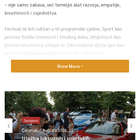
– nije samo zabava, već temeljni alat razvoja, empatije,
kreativnosti i zajedništva.
Festival će biti održan u tri programske cjeline, Sport kao
prostor fizičke izvrsnosti i timskog duha, Umjetnost kao
prostor kreativnog izričaja te Zaboravljene dječje igre kao
prostor međugeneracijske memorije i identiteta.
Show More
Direktor Festivala Dino Mustafić istakao je da je riječ o prvom
projektu ove vrste u Kantonu Sarajevo te da je festival
usmjeren na lokalnu zajednicu, odnosno škole s područja
općine Novo Sarajevo, kojih ima značajan broj.
Mustafić je naglasio da organizatori već planiraju širenje
manifestacije, s namjerom da naredne godine preraste u
Sarajevo
gradski, a u budućnosti i međunarodni događaj.
Četvrtak, 6 Augusta 2026, 21:03
Izložba luksuznih i sportskih