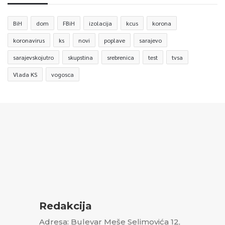
BiH
dom
FBiH
izolacija
kcus
korona
koronavirus
ks
novi
poplave
sarajevo
sarajevskojutro
skupstina
srebrenica
test
tvsa
Vlada KS
vogosca
Redakcija
Adresa: Bulevar Meše Selimovića 12,