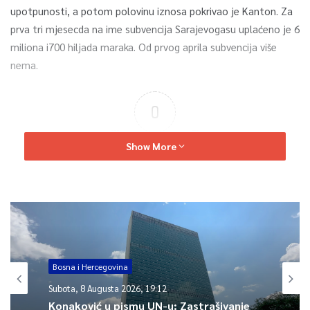
upotpunosti, a potom polovinu iznosa pokrivao je Kanton. Za
prva tri mjesecda na ime subvencija Sarajevogasu uplaćeno je 6
miliona i700 hiljada maraka. Od prvog aprila subvencija više
nema.
0
Article Rating
Show More
Bosna i Hercegovina
Subota, 8 Augusta 2026, 19:12
Konaković u pismu UN-u: Zastrašivanje