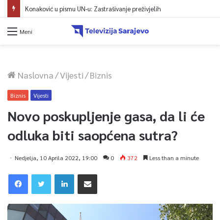
Konaković u pismu UN-u: Zastrašivanje preživjelih
Meni
Naslovna
/
Vijesti
/
Biznis
Biznis
Vijesti
Novo poskupljenje gasa, da li će
odluka biti saopćena sutra?
Nedjelja, 10 Aprila 2022, 19:00
0
372
Less than a minute