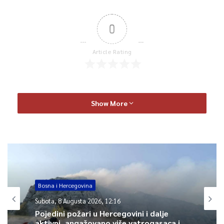
0
Article Rating
Show More
Bosna i Hercegovina
Subota, 8 Augusta 2026, 12:16
Pojedini požari u Hercegovini i dalje
aktivni, angažovano više vatrogasaca i