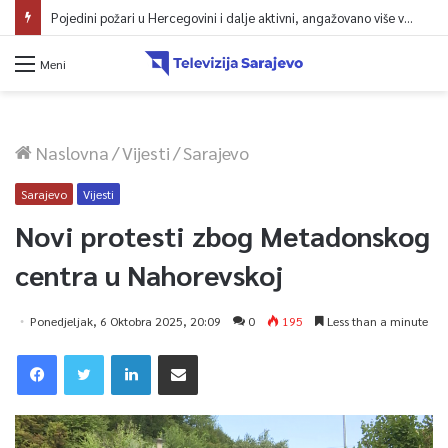
Pojedini požari u Hercegovini i dalje aktivni, angažovano više vatrogasaca i helikopter
Meni
Naslovna
/
Vijesti
/
Sarajevo
Sarajevo
Vijesti
Novi protesti zbog Metadonskog
centra u Nahorevskoj
Ponedjeljak, 6 Oktobra 2025, 20:09
0
195
Less than a minute