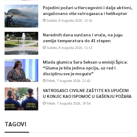
Pojedini požari u Hercegovini i dalje aktivni,
angažovano više vatrogasaca i helikopter
Subota, 8 Augusta 2026, 12:16
Narednih dana sunčano i vruće, na jugu
zemlje temperatura do 41 stepen
Subota, 8 Augusta 2026, 11:13
Mlada glumica Sara Seksan u emisiji Špica:
“Gluma je bila jedina opcija, uz rad i
disciplinu sve je moguće”
Petak, 7 Augusta 2026, 21:42
VATROGASCI CIVILNE ZAŠTITE KS UPUĆENI
U KONJIC KAO ISPOMOĆ U GAŠENJU POŽARA
Petak, 7 Augusta 2026, 19:54
TAGOVI