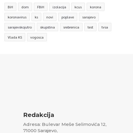
BiH
dom
FBiH
izolacija
kcus
korona
koronavirus
ks
novi
poplave
sarajevo
sarajevskojutro
skupstina
srebrenica
test
tvsa
Vlada KS
vogosca
Redakcija
Adresa: Bulevar Meše Selimovića 12,
71000 Sarajevo,