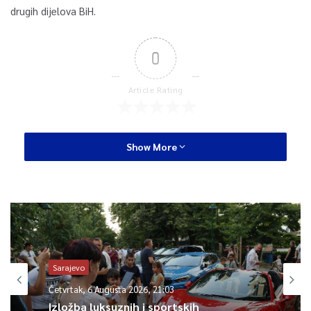
drugih dijelova BiH.
0
Article Rating
Show More
Sarajevo
Četvrtak, 6 Augusta 2026, 21:03
Izložba luksuznih i sportskih