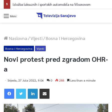
Izložba luksuznih i sportskih automobila na Vilsonovom
Meni
Naslovna
/
Vijesti
/
Bosna I Hercegovina
Bosna i Hercegovina
Vijesti
Novi protest pred zgradom OHR-
a
Srijeda, 27 Jula 2022, 9:06
0
288
Less than a minute