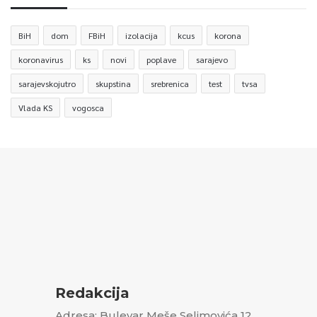
BiH
dom
FBiH
izolacija
kcus
korona
koronavirus
ks
novi
poplave
sarajevo
sarajevskojutro
skupstina
srebrenica
test
tvsa
Vlada KS
vogosca
Redakcija
Adresa: Bulevar Meše Selimovića 12,