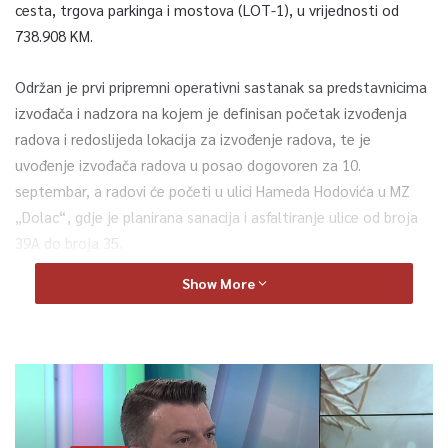
cesta, trgova parkinga i mostova (LOT-1), u vrijednosti od
738.908 KM.
Održan je prvi pripremni operativni sastanak sa predstavnicima
izvođača i nadzora na kojem je definisan početak izvođenja
radova i redoslijeda lokacija za izvođenje radova, te je
uvođenje izvođača radova u posao dogovoren za 10.
septembar, a radovi će početi u ulici Hameda Hodovića u MZ
„Dolac“, gdje je planirana sanacija i asfaltiranje ulice od broja
39A do broja 35.
Show More
U sklopu LOT-a 1 planirana je sanacija 17 ulica na području
općine Novi Grad. Sanirat će se dijelovi ulice Avde Palića MZ
’’Zabrđe’’ od broja 267 A do broja 267 B i od broja 37 do broja
39, sanacija dijela ulice Jusufa Juke Gojaka MZ ‘’Briješće’’ od
broja 25 I i do broja 25 F.