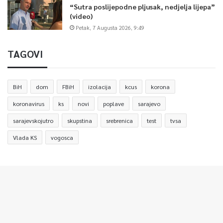
“Sutra poslijepodne pljusak, nedjelja lijepa”
(video)
Petak, 7 Augusta 2026, 9:49
TAGOVI
BiH
dom
FBiH
izolacija
kcus
korona
koronavirus
ks
novi
poplave
sarajevo
sarajevskojutro
skupstina
srebrenica
test
tvsa
Vlada KS
vogosca