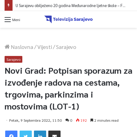
U Sarajevu obilježeno 20 godina Međunarodne ljetne škole – Fokus na izazovima međunarodne pravde
Meni
Naslovna
/
Vijesti
/
Sarajevo
Sarajevo
Novi Grad: Potpisan sporazum za
izvođenje radova na cestama,
trgovima, parkinzima i
mostovima (LOT-1)
Petak, 9 Septembra 2022, 11:50
0
192
2 minutes read