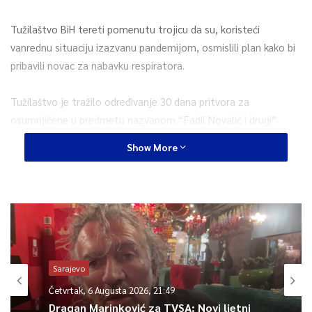
Tužilaštvo BiH tereti pomenutu trojicu da su, koristeći
vanrednu situaciju izazvanu pandemijom, osmislili plan kako bi
pribavili novac za nabavku respiratora.
Tužilaštvo je tražilo određivanje 30 dana pritvora za
osumnjičene u predmetu nazvanom “Fadil Novalić i drugi”
zbog koluzijske opasnosti, bojazni da bi osumnjičeni boravkom
Show More
na slobodi utjecali na svjedoke, prikrivače i saučesnike.
0
Article Rating
Sarajevo
Četvrtak, 6 Augusta 2026, 21:49
Dragan Marinković za TVSA: Novi ljetni