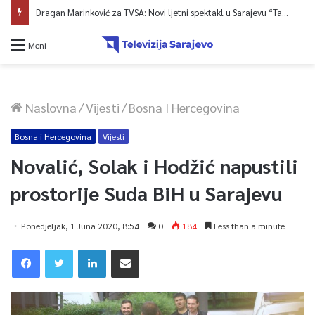
Dragan Marinković za TVSA: Novi ljetni spektakl u Sarajevu “Tabia at Night”
Meni
Naslovna
/
Vijesti
/
Bosna I Hercegovina
Bosna i Hercegovina
Vijesti
Novalić, Solak i Hodžić napustili
prostorije Suda BiH u Sarajevu
Ponedjeljak, 1 Juna 2020, 8:54
0
184
Less than a minute