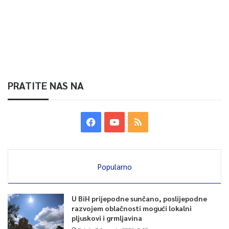
PRATITE NAS NA
Popularno
U BiH prijepodne sunčano, poslijepodne
razvojem oblačnosti mogući lokalni
pljuskovi i grmljavina