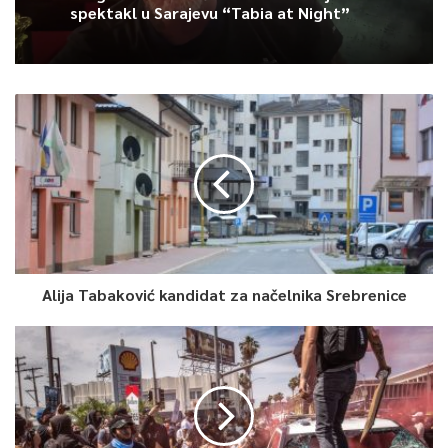
spektakl u Sarajevu “Tabia at Night”
Alija Tabaković kandidat za načelnika Srebrenice