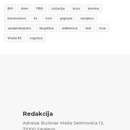
BiH
dom
FBiH
izolacija
kcus
korona
koronavirus
ks
novi
poplave
sarajevo
sarajevskojutro
skupstina
srebrenica
test
tvsa
Vlada KS
vogosca
Redakcija
Adresa: Bulevar Meše Selimovića 12,
71000 Sarajevo,