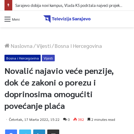
Sarajevo dobija novi kampus, Vlada KS podržala najveći projekt u historiji UNSA
Meni
Naslovna
/
Vijesti
/
Bosna I Hercegovina
Bosna i Hercegovina
Vijesti
Novalić najavio veće penzije,
dok će zakoni o porezu i
doprinosima omogućiti
povećanje plaća
Četvrtak, 17 Marta 2022, 15:22
0
382
2 minutes read