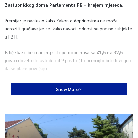
Zastupničkog doma Parlamenta FBiH krajem mjeseca.
Premijer je naglasio kako Zakon o doprinosima ne može
ugroziti građane jer se, kako navodi, odnosi na pravne subjekte
u FBiH.
Ističe kako bi smanjenje stope
doprinosa sa 41,5 na 32,5
posto
dovelo do uštede od 9 posto što bi moglo biti dovoljno
da se plaće povećaju.
– Imamo topli obrok, prijevoz i druge dodatke koji su sastavni
Show More
dio plaće, ali to je prouzročilo da imamo obveze na plaću.
Kada pogledate bruto iznos, 41,5 posto doprinosa je jako
visoka stopa.
Druge zemlje nemaju takav sustav. RS je to
izmijenila prije 7 godina, Hrvatska prije 15, Srbija prije 10. Na
određeni način smo zakasnili i trebamo usuglasiti svoje
metode s međunarodnim standardima koji ne poznaju ove