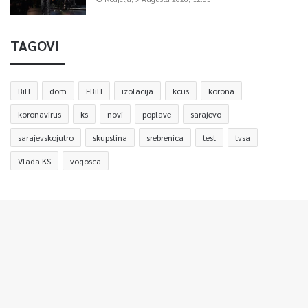
TAGOVI
BiH
dom
FBiH
izolacija
kcus
korona
koronavirus
ks
novi
poplave
sarajevo
sarajevskojutro
skupstina
srebrenica
test
tvsa
Vlada KS
vogosca