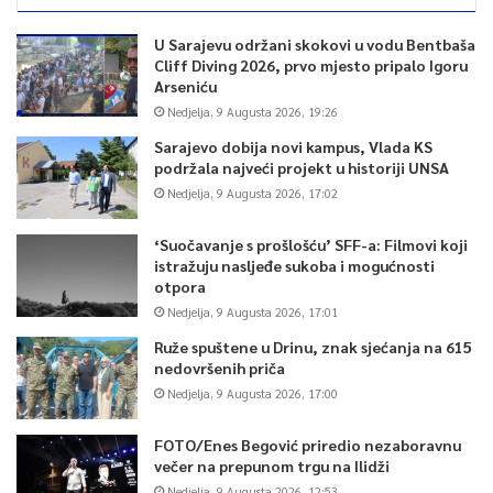
U Sarajevu održani skokovi u vodu Bentbaša
0
Cliff Diving 2026, prvo mjesto pripalo Igoru
Arseniću
Article Rating
Nedjelja, 9 Augusta 2026, 19:26
Sarajevo dobija novi kampus, Vlada KS
podržala najveći projekt u historiji UNSA
Nedjelja, 9 Augusta 2026, 17:02
‘Suočavanje s prošlošću’ SFF-a: Filmovi koji
istražuju nasljeđe sukoba i mogućnosti
otpora
Nedjelja, 9 Augusta 2026, 17:01
Ruže spuštene u Drinu, znak sjećanja na 615
nedovršenih priča
Nedjelja, 9 Augusta 2026, 17:00
FOTO/Enes Begović priredio nezaboravnu
večer na prepunom trgu na Ilidži
Nedjelja, 9 Augusta 2026, 12:53