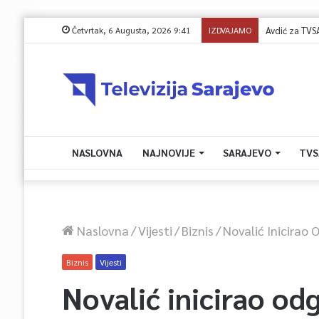
Četvrtak, 6 Augusta, 2026 9:41
IZDVAJAMO
NASLOVNA
NAJNOVIJE
SARAJEVO
TVS
Naslovna
/
Vijesti
/
Biznis
/
Novalić Inicirao
Biznis
Vijesti
Novalić inicirao od