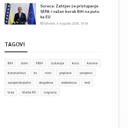
Soreca: Zahtjev za pristupanje
SEPA-i važan korak BiH na putu
ka EU
Četvrtak, 6 Augusta 2026, 19:36
TAGOVI
BiH
dom
FBiH
izolacija
kcus
korona
koronavirus
ks
novi
poplave
sarajevo
sarajevskojutro
skupstina
srebrenica
test
tvsa
Vlada KS
vogosca