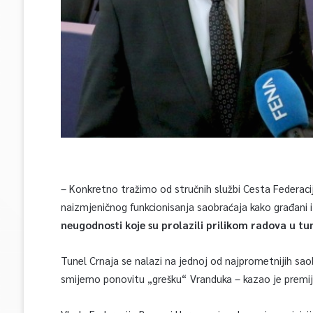
– Konkretno tražimo od stručnih službi Cesta Federacij
naizmjeničnog funkcionisanja saobraćaja kako građani i 
neugodnosti koje su prolazili prilikom radova u t
Tunel Crnaja se nalazi na jednoj od najprometnijih saob
smijemo ponovitu „grešku“ Vranduka – kazao je premije