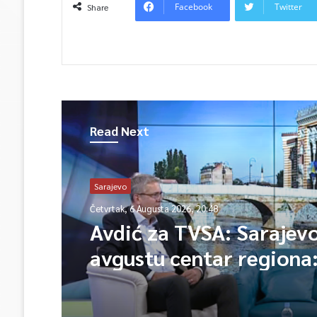
Facebook
Twitter
Share
Read Next
Sarajevo
Četvrtak, 6 Augusta 2026, 20:48
Avdić za TVSA: Sarajev
avgustu centar regiona:
lideri evropskih gradov