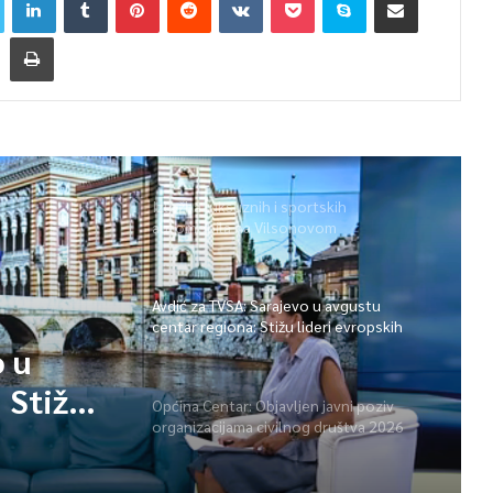
Izložba luksuznih i sportskih
automobila na Vilsonovom
Avdić za TVSA: Sarajevo u avgustu
centar regiona: Stižu lideri evropskih
gradova
o u
 Stižu
Općina Centar: Objavljen javni poziv
organizacijama civilnog društva 2026
a