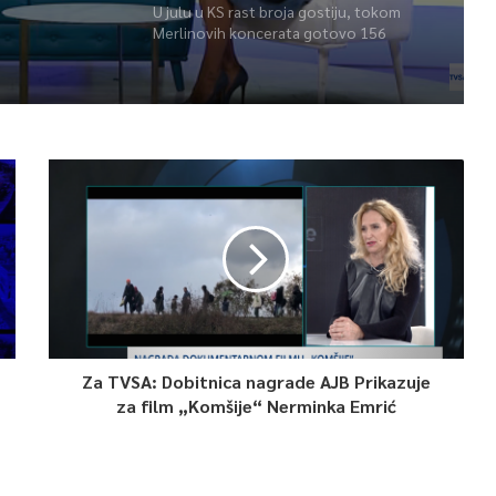
U julu u KS rast broja gostiju, tokom
Merlinovih koncerata gotovo 156
miliona KM prometa
Za TVSA: Dobitnica nagrade AJB Prikazuje
za film „Komšije“ Nerminka Emrić