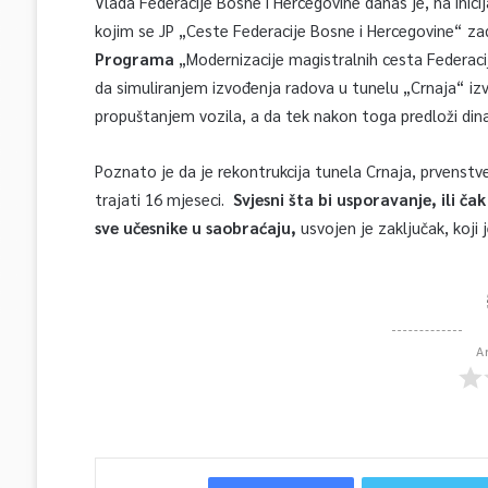
Vlada Federacije Bosne i Hercegovine danas je, na inicij
kojim se JP „Ceste Federacije Bosne i Hercegovine“ za
Programa
„Modernizacije magistralnih cesta Federac
da simuliranjem izvođenja radova u tunelu „Crnaja“ i
propuštanjem vozila, a da tek nakon toga predloži din
Poznato je da je rekontrukcija tunela Crnaja, prvenstv
trajati 16 mjeseci.
Svjesni šta bi usporavanje, ili ča
sve učesnike u saobraćaju,
usvojen je zaključak, koji 
A