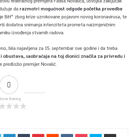
ativu federalnog premijera Fadila Novalića, usvojila zaključak
dužuje da
razmotri mogućnost odgode početka provedbe
ije BiH“ zbog krize uzrokovane pojavom novog koronavirusa, te
zvrši dodatna snimanja intenziteta prometa naizmjeničnim
amiku izvođenja stvarnih radova.
eno, bila najavljena za 15. septembar ove godine i da treba
k i obustava, saobraćaja na toj dionici značila za privredu i
je predložio premijer Novalić.
0
rticle Rating