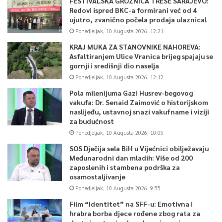
FESTIVALSKA GROZNICA TRESE SARAJEVO:
Nina Karačić Brković je kazala kako Tužilaštvo u optužnici nije
Redovi ispred BKC-a formirani već od 4
ujutro, zvanično počela prodaja ulaznica!
spominjalo certifikat, već da respiratori nisu invazivni, a da se
Ponedjeljak, 10 Augusta 2026, 12:21
ovim utvrđuje da jesu.
KRAJ MUKA ZA STANOVNIKE NAHOREVA:
Asfaltiranjem Ulice Vranica brijeg spajaju se
Fikret Hodžić je u obraćanju Sudu rekao da respiratori, kad su se
gornji i središnji dio naselja
nabavljali, “ne bi mogli krenuti iz Kine da nisu imali certifikate”.
Ponedjeljak, 10 Augusta 2026, 12:12
Pola milenijuma Gazi Husrev-begovog
“Sve što smo mi radili, radili smo u skladu sa zakonom”, naveo
vakufa: Dr. Senaid Zaimović o historijskom
je.
naslijeđu, ustavnoj snazi vakufname i viziji
za budućnost
Ponedjeljak, 10 Augusta 2026, 10:05
Za zloupotrebe prilikom nabavke repsiratora, s Hodžićem i
firmom “F.H. Srebrena malina”, optuženi su federalni premijer
SOS Dječija sela BiH u Vijećnici obilježavaju
Međunarodni dan mladih: Više od 200
Fadil Novalić, suspendovani direktor Federalne uprave civilne
zaposlenih i stambena podrška za
zaštite (FUCZ) Fahrudin Solak i federalna ministrica finansija
osamostaljivanje
Jelka Miličević.
Ponedjeljak, 10 Augusta 2026, 9:55
Film “Identitet” na SFF-u: Emotivna i
Predsjedavajući Perić odbio je izvođenje ostalih dokaza replike
hrabra borba djece rođene zbog rata za