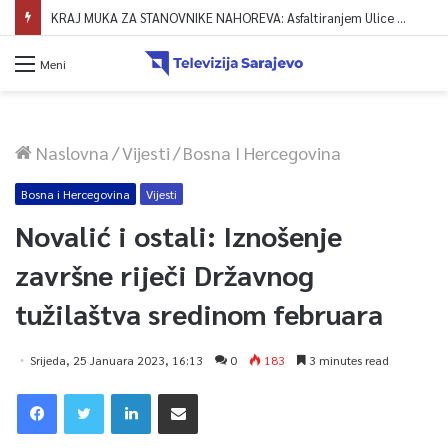
KRAJ MUKA ZA STANOVNIKE NAHOREVA: Asfaltiranjem Ulice Vranica brijeg spajaju se gornji i središnji dio naselja
Meni
Naslovna
/
Vijesti
/
Bosna I Hercegovina
Bosna i Hercegovina
Vijesti
Novalić i ostali: Iznošenje
završne riječi Državnog
tužilaštva sredinom februara
Srijeda, 25 Januara 2023, 16:13
0
183
3 minutes read