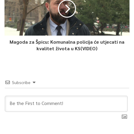
imaju certifikat, i Tužilaštvo želi dokazom replike utvrditi da
respiratori nisu imali certifikat”, naveo je.
Dodao je da Tužilaštvo želi izvesti zapisnik o pretresanju
laptopa i računara Hodžića kao dokaz kojim će se potvrditi da
je predračun, koji je bio na laptopu Kristijana Marića, bio i na
Magoda za Špicu: Komunalna policija će utjecati na
kvalitet života u KS(VIDEO)
računaru optuženog.
Kazao je da se dokaz replike, poznat kao “Pismo
anesteziologa”, odnosi na dio u kome se navodi kako se
respiratori ne mogu koristiti za COVID pacijente, dodavši kako
Subscribe
je među dokazima replike i potvrda o pregledu pokvarenih
respiratora.
Osvrćući se na prijedlog dokaza vještačenja portala Vlade
Federacije BiH, Hukeljić je rekao da Odbrane ovdje imaju
različite navode, pri čemu Odbrane Novalića i Solaka
naznačavaju kako je izvještaj sadržavao informaciju o