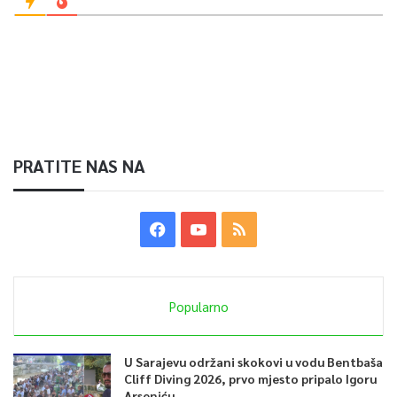
PRATITE NAS NA
Popularno
U Sarajevu održani skokovi u vodu Bentbaša
Cliff Diving 2026, prvo mjesto pripalo Igoru
Arseniću