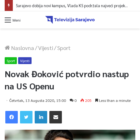
Sarajevo dobija novi kampus, Vlada KS podržala najveći projekt u historiji UNSA
Meni
Naslovna
/
Vijesti
/
Sport
Sport
Vijesti
Novak Đoković potvrdio nastup
na US Openu
Četvrtak, 13 Augusta 2020, 15:00
0
205
Less than a minute