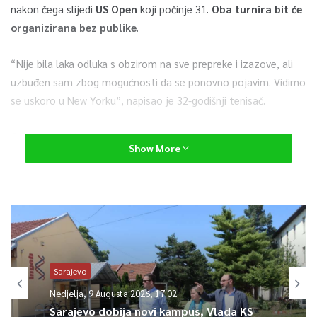
nakon čega slijedi
US Open
koji počinje 31.
Oba turnira bit će
organizirana bez publike
.
“Nije bila laka odluka s obzirom na sve prepreke i izazove, ali
uzbuđen sam zbog mogućnosti da se ponovno pojavim. Vidimo
se uskoro u New Yorku”, napisao je 32-godišnji tenisač.
Opasnost od koronavirusa navela je neke tenisere da odustanu
Show More
od nastupa. Među njima su Španjolac Rafael Nadal i Australka
Ashleigh Barty, prenosi Hina.
0
Article Rating
Sarajevo
Nedjelja, 9 Augusta 2026, 17:02
Sarajevo dobija novi kampus, Vlada KS