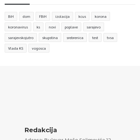
BiH
dom
FBiH
izolacija
kcus
korona
koronavirus
ks
novi
poplave
sarajevo
sarajevskojutro
skupstina
srebrenica
test
tvsa
Vlada KS
vogosca
Redakcija
Adresa: Bulevar Meše Selimovića 12,