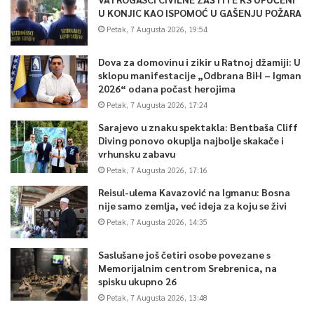
U KONJIC KAO ISPOMOĆ U GAŠENJU POŽARA
Petak, 7 Augusta 2026, 19:54
Dova za domovinu i zikir u Ratnoj džamiji: U
sklopu manifestacije „Odbrana BiH – Igman
2026“ odana počast herojima
Petak, 7 Augusta 2026, 17:24
Sarajevo u znaku spektakla: Bentbaša Cliff
Diving ponovo okuplja najbolje skakače i
vrhunsku zabavu
Petak, 7 Augusta 2026, 17:16
Reisul-ulema Kavazović na Igmanu: Bosna
nije samo zemlja, već ideja za koju se živi
Petak, 7 Augusta 2026, 14:35
Saslušane još četiri osobe povezane s
Memorijalnim centrom Srebrenica, na
spisku ukupno 26
Petak, 7 Augusta 2026, 13:48