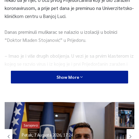
koronavirusom, a prije pet dana je preminuo na Univerzitetsko-
kliničkom centru u Banjoj Luci.
Danas preminuli muškarac se nalazio u izolaciji u bolnici
“Doktor Mladen Stojanović” u Prijedoru.
– Imao je i više drugih oboljenja. U vezi je sa prvim klasterom iz
kojeg se razvio virus i iz kojeg je i prvi Prijedorčanin zaražen i
preminuo. Želim da porodici izrazim saučešće – rekao je
Show More
Đaković.
U RS je 12 osoba preminulo od posljedica virusa korona, 346 je
pozitivno, a 56 je oporavljenih.
0
Sarajevo
Petak, 7 Augusta 2026, 17:24