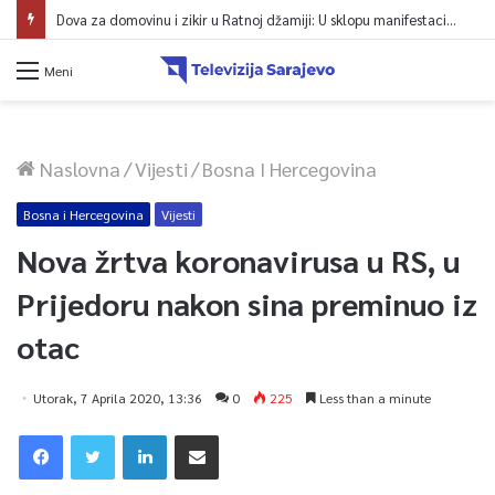
Dova za domovinu i zikir u Ratnoj džamiji: U sklopu manifestacije „Odbrana BiH – Igman 2026“ odana počast herojima
Meni
Naslovna
/
Vijesti
/
Bosna I Hercegovina
Bosna i Hercegovina
Vijesti
Nova žrtva koronavirusa u RS, u
Prijedoru nakon sina preminuo iz
otac
Utorak, 7 Aprila 2020, 13:36
0
225
Less than a minute