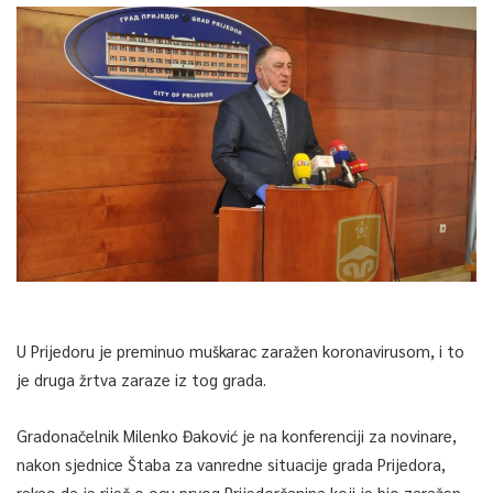
U Prijedoru je preminuo muškarac zaražen koronavirusom, i to
je druga žrtva zaraze iz tog grada.
Gradonačelnik Milenko Đaković je na konferenciji za novinare,
nakon sjednice Štaba za vanredne situacije grada Prijedora,
rekao da je riječ o ocu prvog Prijedorčanina koji je bio zaražen