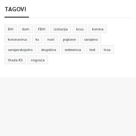
TAGOVI
BiH
dom
FBiH
izolacija
kcus
korona
koronavirus
ks
novi
poplave
sarajevo
sarajevskojutro
skupstina
srebrenica
test
tvsa
Vlada KS
vogosca