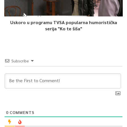
Uskoro u programu TVSA popularna humoristička
serija "Ko te šiša"
Subscribe
0
COMMENTS