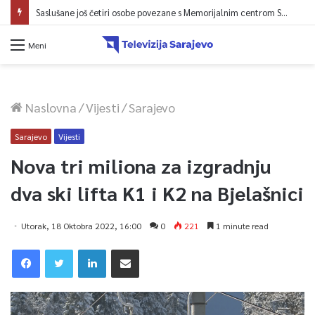
Saslušane još četiri osobe povezane s Memorijalnim centrom Srebrenica, na spisku ukupno 26
Meni
Naslovna
/
Vijesti
/
Sarajevo
Sarajevo
Vijesti
Nova tri miliona za izgradnju
dva ski lifta K1 i K2 na Bjelašnici
Utorak, 18 Oktobra 2022, 16:00
0
221
1 minute read