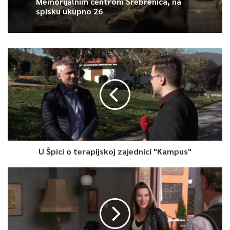
Memorijalnim centrom Srebrenica, na
spisku ukupno 26
Podsjećamo, ovog ljeta Bjelašnica se uređuje kroz niz
projekata koje finansira Ministarstvo privrede. Trenutno se
realizira
premještanje četverosjeda, izgradnja garaže za
šestosjed, proširenje i uređenje staza na potezu Babin Do –
vrh Bjelašnice, uređenje dječijeg zimskog parka, izgradnja
modernog parkinga i niz drugih projekata.
Sva ulaganja u olimpijsku infrastrukturu rezultiraju
produženjem zimske turističke sezone, povećanjem broja
korisnika i njihove potrošnje, što direktno utječe na povećenje
prihoda preduzeća i njegovu samoodrživost te poslovnu
U Špici o terapijskoj zajednici "Kampus"
likvidnost.
0
Article Rating