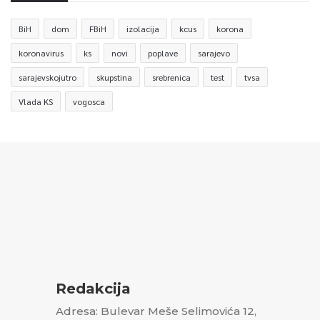
BiH
dom
FBiH
izolacija
kcus
korona
koronavirus
ks
novi
poplave
sarajevo
sarajevskojutro
skupstina
srebrenica
test
tvsa
Vlada KS
vogosca
Redakcija
Adresa: Bulevar Meše Selimovića 12,