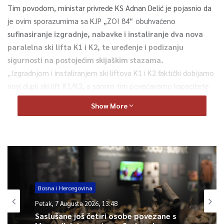
Tim povodom, ministar privrede KS Adnan Delić je pojasnio da
je ovim sporazumima sa KJP „ZOI 84“ obuhvaćeno
sufinasiranje izgradnje, nabavke i instaliranje dva nova
paralelna ski lifta K1 i K2, te uređenje i podizanju
sigurnosti na postojećim skijaškim stazama.
„Izgradnjom i instaliranjem ski liftova K1 i K2 faktički dobijamo
novi dupli ski lift K1/K2, a samim tim povećavamo kapacitete
ski centra sa 519 skijaša na sat na 2.300 skijaša na sat, što
Show More
predstavlja značajno povećanje i unapređenje olimpijske
infrastrukture za održavanje sportskih takmičenja, treninga, ali
i turističkih i rekreativnih potreba građana“, naveo je ministar
Delić.
Direktor preduzeća Jasmin Mehić podsjetio je da se na
Bjelašnici i Igmanu trenutno realiziraju projekti u vrijednosti
Bosna i Hercegovina
oko 15 miliona KM, te da će biti završeni do početka sezone
skijanja, dok će ostali projekti biti preneseni u sljedeću
Petak, 7 Augusta 2026, 13:48
Saslušane još četiri osobe povezane s
građevinsku sezonu.