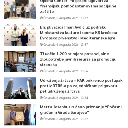
Općina Centar: Potpisani ugovori za
finansijsku pomoć ustanovama socijalne
zaštite
Četvrtak, 6 Augusta 2026, 13:42
Bh. plivačica Iman Avdić uz podršku
Ministarstva kulture i sporta KS kreće na
Evropsko prvenstvo i Mediteranske igre
Četvrtak, 6 Augusta 2026, 13:37
TI uočio 1.200 primjera potencijalne
zloupotrebe javnih resursa za promociju
stranaka
Četvrtak, 6 Augusta 2026, 13:36
Udruženja žrtava – RAK pokrenuo postupak
protiv RTRS-a po zajedničkom prigovoru
pet udruženja žrtava
Četvrtak, 6 Augusta 2026, 13:34
Mattu Josephu uručeno priznanje “Počasni
građanin Grada Sarajeva”
Četvrtak, 6 Augusta 2026, 13:32