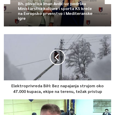
Bh. plivačica Iman Avdić uz podršku
smjernicama za zdravu prehranu.
Ministarstva kulture i sporta KS kreće
na Evropsko prvenstvo i Mediteranske
igre
– Radna grupa je imala zadatak da multidisciplinarnim
pristupom unaprijedi Pravilnik, uz fokus na promociju
uravnotežene i raznovrsne ishrane u školama – kazala je Lejla
Beridan, predstavnica Vijeća roditelja KS. Naglasila je važnost
smanjenja konzumacije visokoprocesirane hrane i
osvještavanja o dugoročnim posljedicama nezdrave ishrane.
Važno je istaknuti da su u izradi Pravilnika o ishrani učestvovali
stručni timovi i eksperti iz različitih oblasti, uključujući HACCP
eksperta, predstavnika UNICEF-a iz Odjela zdravstva, ranog
rasta, razvoja i ishrane, predstavnika Ministarstva zdravstva
Elektroprivreda BiH: Bez napajanja strujom oko
47.000 kupaca, ekipe na terenu, težak pristup
Kantona Sarajevo, predstavnika Inspektorata sanitarne,
zdravstvene i farmaceutske inspekcije te inspekcije za hranu,
eksperta za javne nabavke, profesoricu nutricionistkinju sa
Poljoprivredno-prehrambenog fakulteta Univerziteta u