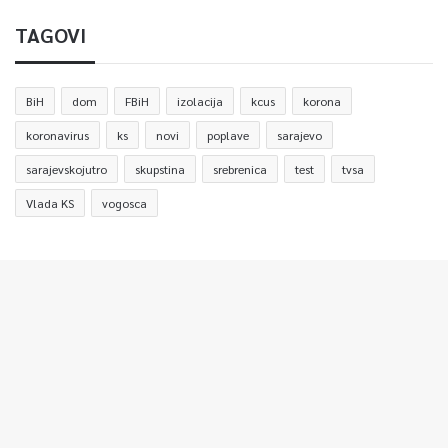
TAGOVI
BiH
dom
FBiH
izolacija
kcus
korona
koronavirus
ks
novi
poplave
sarajevo
sarajevskojutro
skupstina
srebrenica
test
tvsa
Vlada KS
vogosca