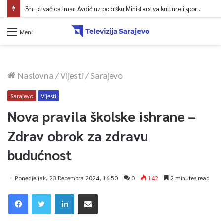
Bh. plivačica Iman Avdić uz podršku Ministarstva kulture i sporta KS kreće na Evropsko prvenstvo i Mediteranske igre
Meni
Naslovna
/
Vijesti
/
Sarajevo
Sarajevo
Vijesti
Nova pravila školske ishrane –
Zdrav obrok za zdravu
budućnost
Ponedjeljak, 23 Decembra 2024, 16:50
0
142
2 minutes read