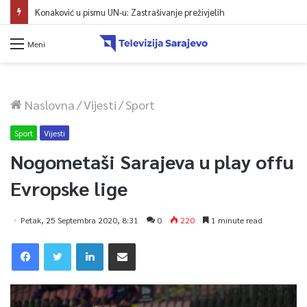
Konaković u pismu UN-u: Zastrašivanje preživjelih
Meni
Naslovna
/
Vijesti
/
Sport
Sport
Vijesti
Nogometaši Sarajeva u play offu
Evropske lige
Petak, 25 Septembra 2020, 8:31
0
220
1 minute read