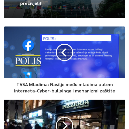
U 84. minuti ekipa Sarajeva je propustla najbolju priliku na
preživjelih
utakmici kada je Tatar promašio sa pet metara nakon što mu
je asistirao Handžić.
Do kraja susreta gosti nisu mogli da ozbiljnije zaprijete bh.
prvaku koji je sačuvao prednost i zasluženo izbori nastup u
play- offu.
Prve utakmice play offa igrat će se 1. oktobra.
0
TVSA Mladima: Nasilje među mladima putem
interneta-Cyber-bullyinga i mehanizmi zaštite
Article Rating