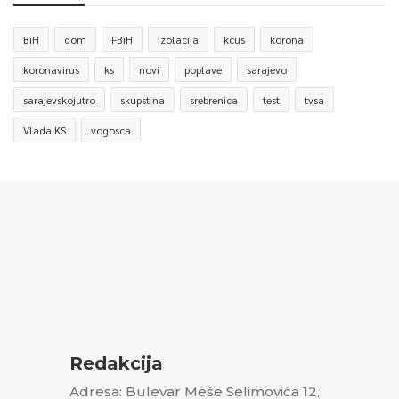
BiH
dom
FBiH
izolacija
kcus
korona
koronavirus
ks
novi
poplave
sarajevo
sarajevskojutro
skupstina
srebrenica
test
tvsa
Vlada KS
vogosca
Redakcija
Adresa: Bulevar Meše Selimovića 12,