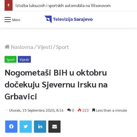
Izložba luksuznih i sportskih automobila na Vilsonovom
Meni
Naslovna
/
Vijesti
/
Sport
Sport
Vijesti
Nogometaši BiH u oktobru
dočekuju Sjevernu Irsku na
Grbavici
Utorak, 15 Septembra 2020, 8:16
0
223
Less than a minute