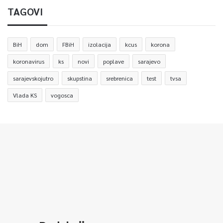
TAGOVI
BiH
dom
FBiH
izolacija
kcus
korona
koronavirus
ks
novi
poplave
sarajevo
sarajevskojutro
skupstina
srebrenica
test
tvsa
Vlada KS
vogosca