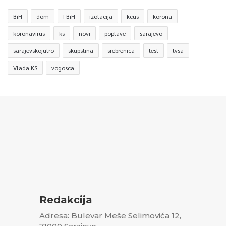
BiH
dom
FBiH
izolacija
kcus
korona
koronavirus
ks
novi
poplave
sarajevo
sarajevskojutro
skupstina
srebrenica
test
tvsa
Vlada KS
vogosca
Redakcija
Adresa: Bulevar Meše Selimovića 12,