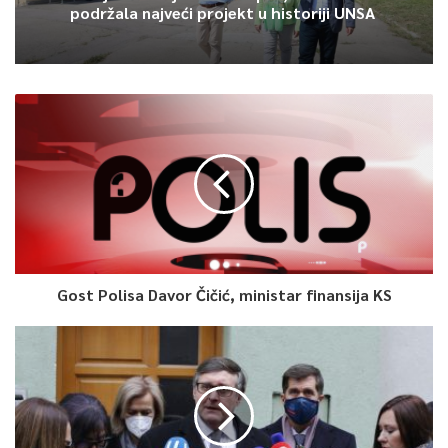
dvije osobe iz drugog domaćinstva ako neko od njih nije
podržala najveći projekt u historiji UNSA
vakcinisan, prema predloženim mjerama.
Njemačka je posljednjih sedmica zabilježila nagli porast zaraze
koronavirusom, jer ljudi provode više vremena u zatvorenom
prostoru tokom hladnijih mjeseci, a veliki dio stanovništva i
dalje je nevakcinisan.
0
Gost Polisa Davor Čičić, ministar finansija KS
Article Rating