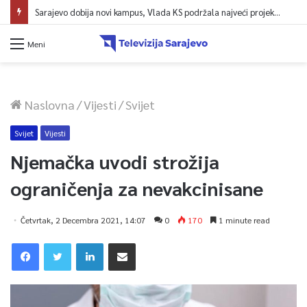
Sarajevo dobija novi kampus, Vlada KS podržala najveći projekt u historiji UNSA
Meni
Naslovna
/
Vijesti
/
Svijet
Svijet
Vijesti
Njemačka uvodi strožija
ograničenja za nevakcinisane
Četvrtak, 2 Decembra 2021, 14:07
0
170
1 minute read