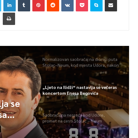
Normalizovan saobraćaj na dionici puta
Stolac–Neum, kod mjesta Udora, nakon
nezgode
„Ljeto na Ilidži“ nastavlja se večeras
koncertom Enesa Begovića
lja se
sa
Saobraćajna nesreća kod Udore,
promet na cesti Stolac – Neum
potpuno obustavljen