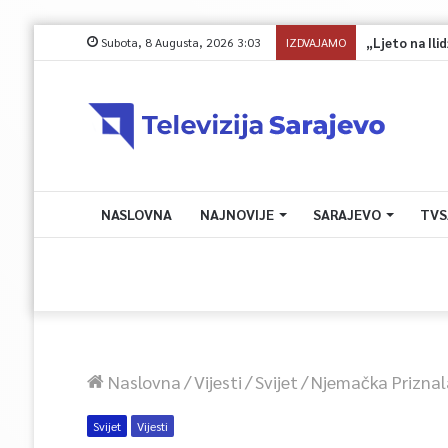
Subota, 8 Augusta, 2026 3:03
IZDVAJAMO
„Ljeto na Ilidž
NASLOVNA
NAJNOVIJE
SARAJEVO
TVS
Naslovna
/
Vijesti
/
Svijet
/
Njemačka Priznala
Svijet
Vijesti