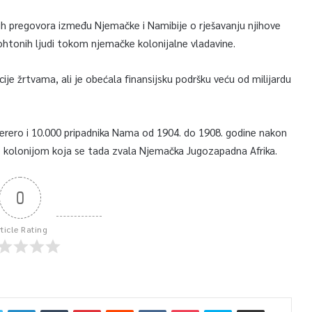
gih pregovora između Njemačke i Namibije o rješavanju njihove
ohtonih ljudi tokom njemačke kolonijalne vladavine.
ije žrtvama, ali je obećala finansijsku podršku veću od milijardu
 Herero i 10.000 pripadnika Nama od 1904. do 1908. godine nakon
e kolonijom koja se tada zvala Njemačka Jugozapadna Afrika.
0
rticle Rating