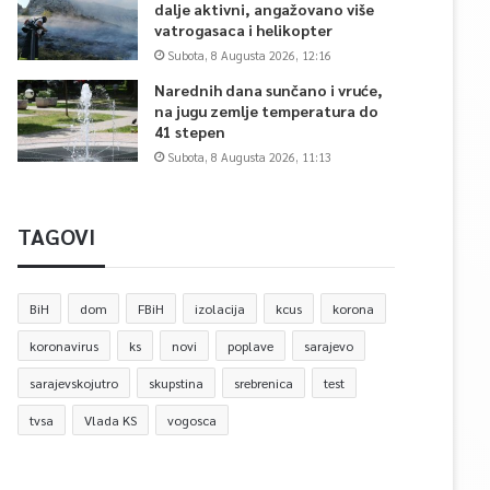
dalje aktivni, angažovano više
vatrogasaca i helikopter
Subota, 8 Augusta 2026, 12:16
Narednih dana sunčano i vruće,
na jugu zemlje temperatura do
41 stepen
Subota, 8 Augusta 2026, 11:13
TAGOVI
BiH
dom
FBiH
izolacija
kcus
korona
koronavirus
ks
novi
poplave
sarajevo
sarajevskojutro
skupstina
srebrenica
test
tvsa
Vlada KS
vogosca