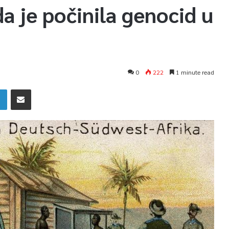
a je počinila genocid u
0
222
1 minute read