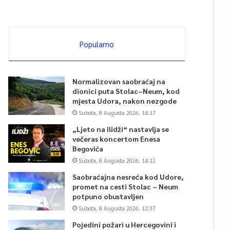
Popularno
Normalizovan saobraćaj na
dionici puta Stolac–Neum, kod
mjesta Udora, nakon nezgode
Subota, 8 Augusta 2026, 14:17
„Ljeto na Ilidži“ nastavlja se
večeras koncertom Enesa
Begovića
Subota, 8 Augusta 2026, 14:12
Saobraćajna nesreća kod Udore,
promet na cesti Stolac – Neum
potpuno obustavljen
Subota, 8 Augusta 2026, 12:37
Pojedini požari u Hercegovini i