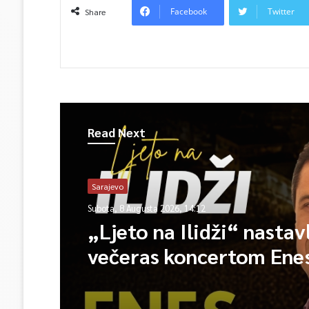
Facebook
Twitter
Share
Read Next
Sarajevo
Subota, 8 Augusta 2026, 14:12
„Ljeto na Ilidži“ nastav
večeras koncertom Ene
Begovića