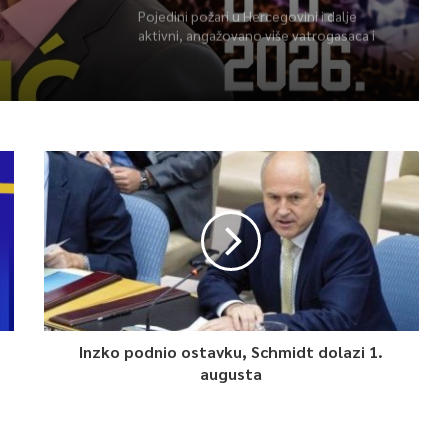
Pojedini požari u Hercegovini i dalje
aktivni, angažovano više vatrogasaca i
helikopter
Inzko podnio ostavku, Schmidt dolazi 1.
augusta