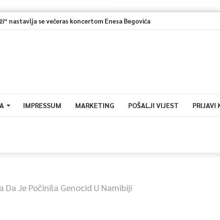
i“ nastavlja se večeras koncertom Enesa Begovića
A
IMPRESSUM
MARKETING
POŠALJI VIJEST
PRIJAVI
 Da Je Počinila Genocid U Namibiji