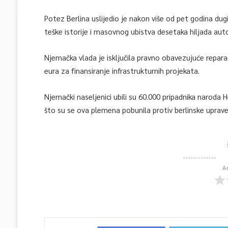
Potez Berlina uslijedio je nakon više od pet godina du
teške istorije i masovnog ubistva desetaka hiljada aut
Njemačka vlada je isključila pravno obavezujuće reparac
eura za finansiranje infrastrukturnih projekata.
Njemački naseljenici ubili su 60.000 pripadnika naroda
što su se ova plemena pobunila protiv berlinske uprav
A