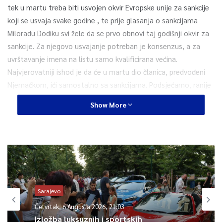
tek u martu treba biti usvojen okvir Evropske unije za sankcije
koji se usvaja svake godine , te prije glasanja o sankcijama
Miloradu Dodiku svi žele da se prvo obnovi taj godišnji okvir za
sankcije. Za njegovo usvajanje potreban je konsenzus, a za
uvrštavanje imena na listu samo kvalificirana većina.
Najvjerovatniji ishod je da će u martu dio članica, predvođeni
Njemačkom, ići samostalno sa sankcijama. Podsjećamo, ranije
je Europski parlament osudio Dodikov secesionizam i pozvao
Show More
Europsko vijeće da uvede sankcije lideru SNSD-a i njegovim
saradnicima.
0
Article Rating
Sarajevo
Četvrtak, 6 Augusta 2026, 21:03
Izložba luksuznih i sportskih