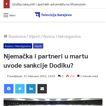
Izložba luksuznih i sportskih automobila na Vilsonovom
Meni
Naslovna
/
Vijesti
/
Bosna I Hercegovina
Bosna i Hercegovina
Vijesti
Njemačka i partneri u martu
uvode sankcije Dodiku?
Ponedjeljak, 21 Februara 2022, 10:52
0
153
1 minute read