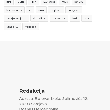
BiH
dom
FBiH
izolacija
kcus
korona
koronavirus
ks
novi
poplave
sarajevo
sarajevskojutro
skupstina
srebrenica
test
tvsa
Vlada KS
vogosca
Redakcija
Adresa: Bulevar Meše Selimovića 12,
71000 Sarajevo,
Bosna i Hercegovina