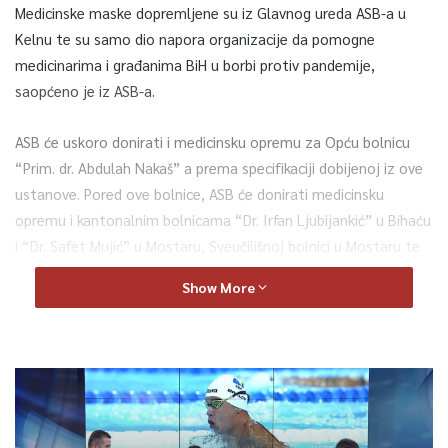
Medicinske maske dopremljene su iz Glavnog ureda ASB-a u
Kelnu te su samo dio napora organizacije da pomogne
medicinarima i građanima BiH u borbi protiv pandemije,
saopćeno je iz ASB-a.
ASB će uskoro donirati i medicinsku opremu za Opću bolnicu
“Prim. dr. Abdulah Nakaš” a prema specifikaciji dobijenoj iz ove
ustanove. Pored ove bolnice, ASB će donirati medicinsku
opremu i kantonalnim bolnicama “Dr. Irfan Ljubijankić” u Bihaću
i “Dr. Safet Mujić” u Mostaru, Sveučilišnoj bolnici u Mostaru te
JZU bolnici “Srbija”.
Show More
Ovu donaciju omogućit će Savezni budžet Njemačke u iznosu
od 60.000 eura a ugovor s ASB potpisala je ambasadorica
Njemačke u BiH Margret Uebber.
Pored ovih sredstava, od početka pandemije humanitarnoj