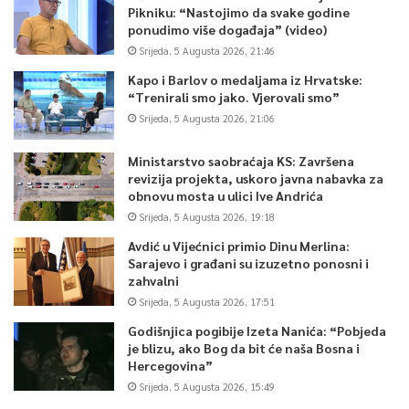
Pikniku: “Nastojimo da svake godine
ponudimo više događaja” (video)
Srijeda, 5 Augusta 2026, 21:46
Kapo i Barlov o medaljama iz Hrvatske:
“Trenirali smo jako. Vjerovali smo”
Srijeda, 5 Augusta 2026, 21:06
Ministarstvo saobraćaja KS: Završena
revizija projekta, uskoro javna nabavka za
obnovu mosta u ulici Ive Andrića
Srijeda, 5 Augusta 2026, 19:18
Avdić u Vijećnici primio Dinu Merlina:
Sarajevo i građani su izuzetno ponosni i
zahvalni
Srijeda, 5 Augusta 2026, 17:51
Godišnjica pogibije Izeta Nanića: “Pobjeda
je blizu, ako Bog da bit će naša Bosna i
Hercegovina”
Srijeda, 5 Augusta 2026, 15:49