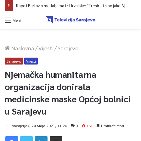
Kapo i Barlov o medaljama iz Hrvatske: “Trenirali smo jako. Vjerovali smo”
Meni
Naslovna
/
Vijesti
/
Sarajevo
Sarajevo
Vijesti
Njemačka humanitarna
organizacija donirala
medicinske maske Općoj bolnici
u Sarajevu
Ponedjeljak, 24 Maja 2021, 11:20
0
181
1 minute read