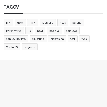
TAGOVI
BiH
dom
FBiH
izolacija
kcus
korona
koronavirus
ks
novi
poplave
sarajevo
sarajevskojutro
skupstina
srebrenica
test
tvsa
Vlada KS
vogosca