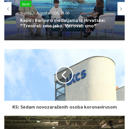
organizaciji ASB iz Saveznog budžeta Njemačke odobrena su
Sport
sredstva od oko 430.000 eura, od čega je oko 28.200 eura za
Srijeda, 5 Augusta 2026, 21:06
projekte vezane za pandemiju.
Kapo i Barlov o medaljama iz Hrvatske:
“Trenirali smo jako. Vjerovali smo”
0
Article Rating
KS: Sedam novozaraženih osoba koronavirusom