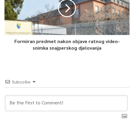
Osim toga, za tekuću godinu planirana je
potpora mikro projektima u vezi s pandemijom u vrijednosti
višoj od 150.000 eura, a uskoro će biti realizirana i
primopredaja 6,5 miliona zaštitnih maski u vrijednosti od 4,4
miliona eura, saopćeno je iz Ambasade SR Njemačke u BiH.
Formiran predmet nakon objave ratnog video-
snimka snajperskog djelovanja
0
Article Rating
Subscribe