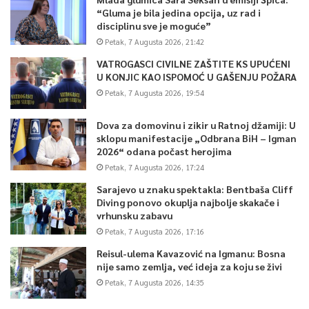
“Gluma je bila jedina opcija, uz rad i
disciplinu sve je moguće”
Petak, 7 Augusta 2026, 21:42
VATROGASCI CIVILNE ZAŠTITE KS UPUĆENI
U KONJIC KAO ISPOMOĆ U GAŠENJU POŽARA
Petak, 7 Augusta 2026, 19:54
Dova za domovinu i zikir u Ratnoj džamiji: U
sklopu manifestacije „Odbrana BiH – Igman
2026“ odana počast herojima
Petak, 7 Augusta 2026, 17:24
Sarajevo u znaku spektakla: Bentbaša Cliff
Diving ponovo okuplja najbolje skakače i
vrhunsku zabavu
Petak, 7 Augusta 2026, 17:16
Reisul-ulema Kavazović na Igmanu: Bosna
nije samo zemlja, već ideja za koju se živi
Petak, 7 Augusta 2026, 14:35