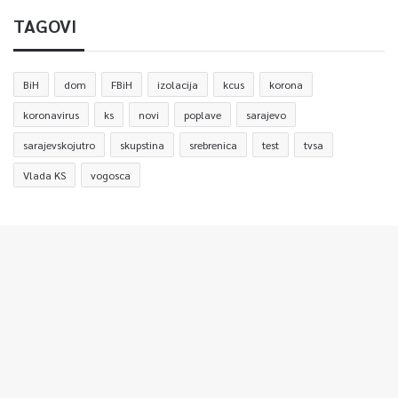
TAGOVI
BiH
dom
FBiH
izolacija
kcus
korona
koronavirus
ks
novi
poplave
sarajevo
sarajevskojutro
skupstina
srebrenica
test
tvsa
Vlada KS
vogosca