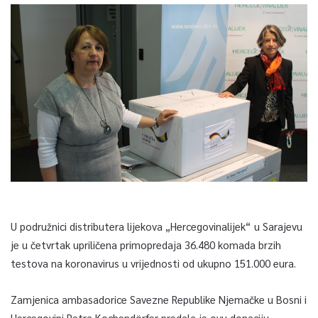
U podružnici distributera lijekova „Hercegovinalijek“ u Sarajevu
je u četvrtak upriličena primopredaja 36.480 komada brzih
testova na koronavirus u vrijednosti od ukupno 151.000 eura.
Zamjenica ambasadorice Savezne Republike Njemačke u Bosni i
Hercegovini Petra Kochendörfer predala je ovu donaciju