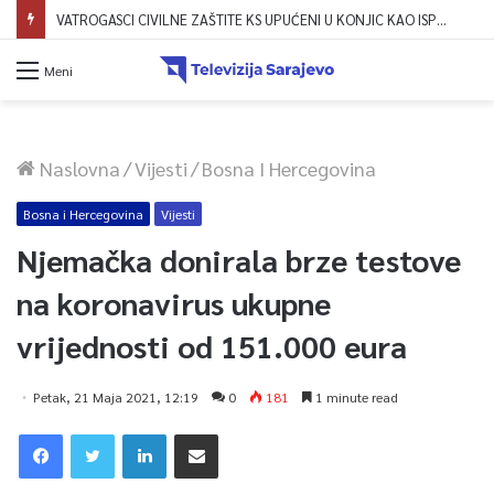
Dova za domovinu i zikir u Ratnoj džamiji: U sklopu manifestacije „Odbrana BiH – Igman 2026“ odana počast herojima
Meni
Naslovna
/
Vijesti
/
Bosna I Hercegovina
Bosna i Hercegovina
Vijesti
Njemačka donirala brze testove
na koronavirus ukupne
vrijednosti od 151.000 eura
Petak, 21 Maja 2021, 12:19
0
181
1 minute read