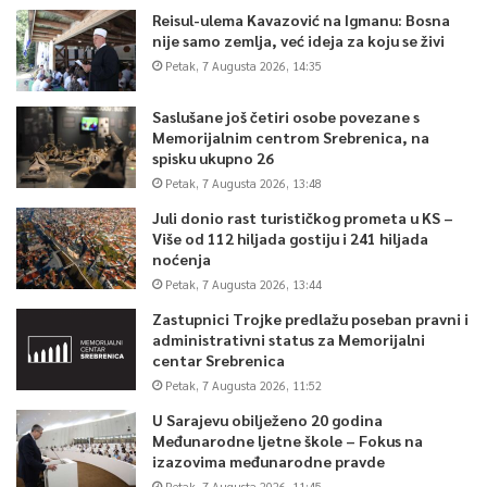
Reisul-ulema Kavazović na Igmanu: Bosna
nije samo zemlja, već ideja za koju se živi
Petak, 7 Augusta 2026, 14:35
Saslušane još četiri osobe povezane s
Memorijalnim centrom Srebrenica, na
spisku ukupno 26
Petak, 7 Augusta 2026, 13:48
Juli donio rast turističkog prometa u KS –
Više od 112 hiljada gostiju i 241 hiljada
noćenja
Petak, 7 Augusta 2026, 13:44
Zastupnici Trojke predlažu poseban pravni i
administrativni status za Memorijalni
centar Srebrenica
Petak, 7 Augusta 2026, 11:52
U Sarajevu obilježeno 20 godina
Međunarodne ljetne škole – Fokus na
izazovima međunarodne pravde
Petak, 7 Augusta 2026, 11:45