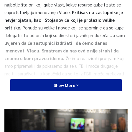
najbolje šta oni koji gube vlast, kakve resurse gube i zato se
suprotstavljaju imenovanju Vlade.
Pritisak na zastupnike je
nevjerojatan, kao i Stojanovića koji je prolazio velike
pritiske.
Ponude su velike i novac koji se spominje da se kupe
delegati i to od onih koji su direktori javnih preduzeća.
Ja sam
uvjeren da će zastupnici izdržati i da ćemo danas
imenovati Vladu. Smatram da nas ovdje nije strah i da
znamo u kom pravcu idemo.
Želimo realizirati program koji
smo pripremali i da pokažemo da se u FBiH može drugačije
raditi i sarađivati i u konačnici da se to iz FBiH može preljevati
na ostatak BiH. Nikakva tajna nije da imamo različita
Show More
razmišljanja pa i i o odluci visokog predstavnika, ali alternativa
je razgovor, a ne sukobi”, kazao je Nermin Nikšić, lider SDP-a
BiH na konferenciji za medije predstavnika “Trojke”, uoči
najavljenih protesta SDA i očekivanog potvrđivanja nove Vlade
Federacije na Zastupničkom domu, zbog izmjena koje je dan
ranije nametnuo visoki predstavnik Kristijan Šmit.