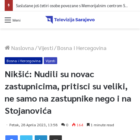
Meni
Naslovna
/
Vijesti
/
Bosna I Hercegovina
Bosna i Hercegovina
Vijesti
Nikšić: Nudili su novac
zastupnicima, pritisci su veliki,
ne samo na zastupnike nego i na
Stojanovića
Petak, 28 Aprila 2023, 13:58
0
164
1 minute read