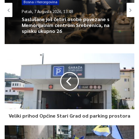
Bosna i Hercegovina
Pogledajte kompletnu press konferenciju lidera Trojke
Petak, 7 Augusta 2026, 13:48
Saslušane još četiri osobe povezane s
Memorijalnim centrom Srebrenica, na
spisku ukupno 26
0
Veliki prihod Općine Stari Grad od parking prostora
Article Rating