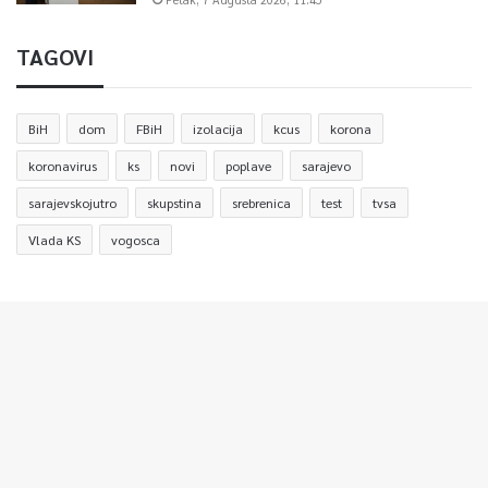
TAGOVI
BiH
dom
FBiH
izolacija
kcus
korona
koronavirus
ks
novi
poplave
sarajevo
sarajevskojutro
skupstina
srebrenica
test
tvsa
Vlada KS
vogosca