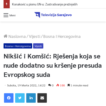
Konaković u pismu UN-u: Zastrašivanje preživjelih
Meni
Naslovna
/
Vijesti
/
Bosna I Hercegovina
Bosna i Hercegovina
Vijesti
Nikšić i Komšić: Rješenja koja se
nude dodatno su kršenje presuda
Evropskog suda
Subota, 19 Marta 2022, 14:22
0
188
1 minute read