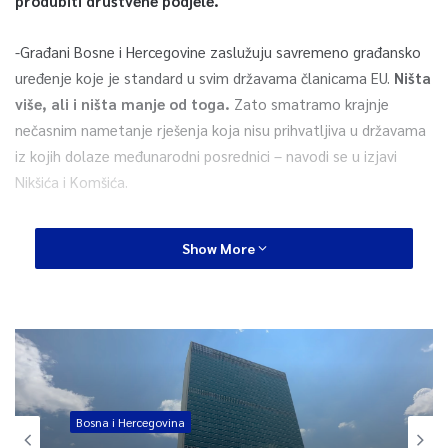
produbiti društvene podjele.
-Građani Bosne i Hercegovine zaslužuju savremeno građansko
uređenje koje je standard u svim državama članicama EU.
Ništa
više, ali i ništa manje od toga.
Zato smatramo krajnje
nečasnim nametanje rješenja koja nisu prihvatljiva u državama
iz kojih dolaze međunarodni posrednici – navodi se u izjavi
Nikšića i Komšića.
Navode da rješenja koja se nude predstavljaju dodatno kršenje
Show More
presuda Evropskog suda za ljudska prava, te da je prijedlog
kojim se članovi Predsjedništva Bosne i Hercegovine definišu
kao predstavnici pojedinih naroda, neovisno o dodatnoj
formulaciji, korak unazad u odnosu i na trenutno stanje.
-Svako rješenje kojim se uvodi različit način izbora članova
Predsjedništva Bosne i Hercegovine u dva entiteta predstavlja
Bosna i Hercegovina
korak ka potvrđivanju autonomnog, separatističkog statusa