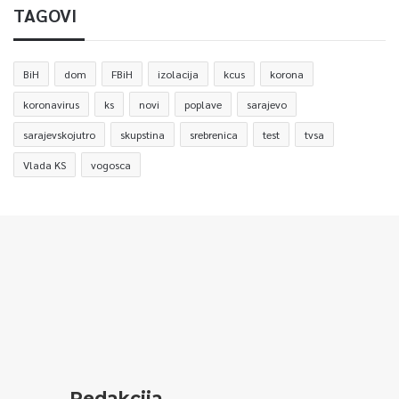
TAGOVI
BiH
dom
FBiH
izolacija
kcus
korona
koronavirus
ks
novi
poplave
sarajevo
sarajevskojutro
skupstina
srebrenica
test
tvsa
Vlada KS
vogosca
Redakcija