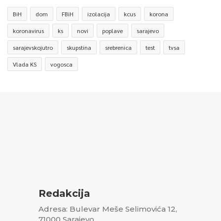
BiH
dom
FBiH
izolacija
kcus
korona
koronavirus
ks
novi
poplave
sarajevo
sarajevskojutro
skupstina
srebrenica
test
tvsa
Vlada KS
vogosca
Redakcija
Adresa: Bulevar Meše Selimovića 12,
71000 Sarajevo,