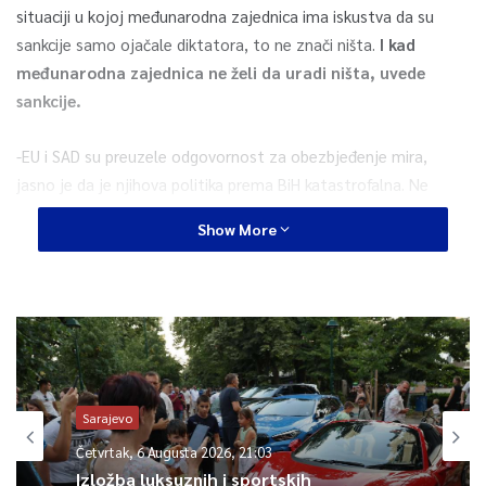
situaciji u kojoj međunarodna zajednica ima iskustva da su
sankcije samo ojačale diktatora, to ne znači ništa.
I kad
međunarodna zajednica ne želi da uradi ništa, uvede
sankcije.
-EU i SAD su preuzele odgovornost za obezbjeđenje mira,
jasno je da je njihova politika prema BiH katastrofalna. Ne
možete očekivati drugi ishod kada podržavate vlast u Srbiji, u
Show More
kojoj sjedi Ivica Dačić, čovjek koji je rekao da je rat 92 bio tek
prvo poluvrijeme, a slijedi drugo poluvrijeme.
Ne možete očekivati drugi ishod, ako tvrdo podržavate
dikataturu Aleksandra Vučića, i otvarate klastere u EU,
koji destabilizuje čitav Balkan.
Ne možete očekivati drugi
ishod ako podržavate ideologiju koja je započela tri rata na
Sarajevo
prostoru bivše Jugoslavije, a zapravo se ta ideologija
Četvrtak, 6 Augusta 2026, 21:03
modernizirala, sofisticirala, uložila velike pare u lobiste.
Izložba luksuznih i sportskih