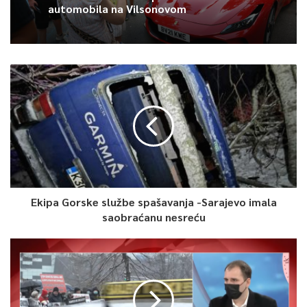
automobila na Vilsonovom
Nije pitanje je li Crna Gora pala, ona to već jeste. Pitanje je da
li će se podići. Sad možemo govoriti o BiH, i katastrofalnoj
politici međunarodne zajednice, kazao je između ostalog
Nikolaidis.
Pogledajte kompletnu emisiju
Ekipa Gorske službe spašavanja -Sarajevo imala
saobraćanu nesreću