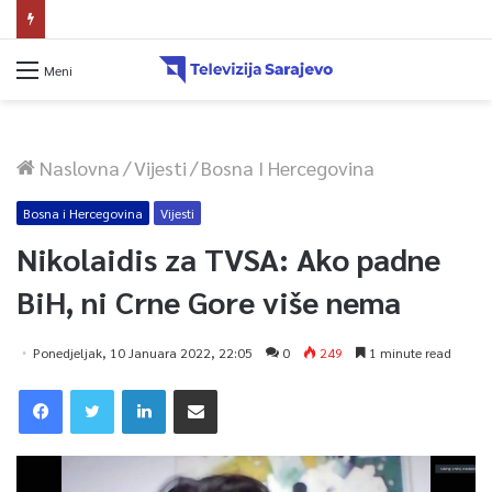
Avdić za TVSA: Sarajevo u avgustu centar regiona: Stižu lideri evropskih gradova
Meni
Naslovna
/
Vijesti
/
Bosna I Hercegovina
Bosna i Hercegovina
Vijesti
Nikolaidis za TVSA: Ako padne
BiH, ni Crne Gore više nema
Ponedjeljak, 10 Januara 2022, 22:05
0
249
1 minute read