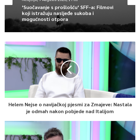
„Vjerujem da će svi navijati srcem za našu reprezentaciju.
‘Suočavanje s prošlošću’ SFF-a: Filmovi
koji istražuju nasljeđe sukoba i
Podrška navijača može biti veliki vjetar u leđa“, poručio je Nikić.
mogućnosti otpora
Više u videu:
Helem Nejse o navijačkoj pjesmi za Zmajeve: Nastala
je odmah nakon pobjede nad Italijom
0