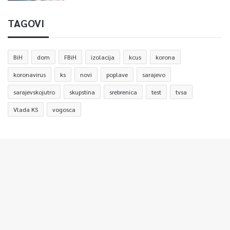
TAGOVI
BiH
dom
FBiH
izolacija
kcus
korona
koronavirus
ks
novi
poplave
sarajevo
sarajevskojutro
skupstina
srebrenica
test
tvsa
Vlada KS
vogosca