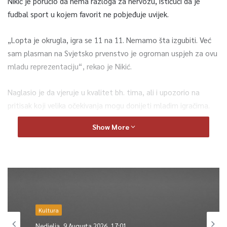
Nikić je poručio da nema razloga za nervozu, ističući da je
fudbal sport u kojem favorit ne pobjeđuje uvijek.
„Lopta je okrugla, igra se 11 na 11. Nemamo šta izgubiti. Već
sam plasman na Svjetsko prvenstvo je ogroman uspjeh za ovu
mladu reprezentaciju“, rekao je Nikić.
Naglasio je da vjeruje u kvalitet bh. tima, ali i upozorio na
pritisak koji velika očekivanja mogu donijeti mladim igračima.
Show More
„Pred ovom reprezentacijom je sjajna budućnost. Djeca igraju
fenomenalno i bore se za svaki dres. Kada se sve poklopi, sve
je moguće“, kazao je.
Posebno je istakao značaj podrške navijača, izrazivši uvjerenje
da će veliki broj ljudi iz Bosne i Hercegovine i dijaspore biti uz
Zmajeve na stadionu.
Kultura
Nedjelja, 9 Augusta 2026, 17:01