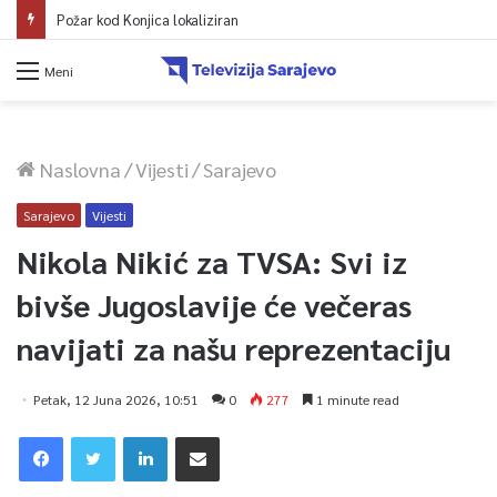
Požar kod Konjica lokaliziran
Meni
Naslovna
/
Vijesti
/
Sarajevo
Sarajevo
Vijesti
Nikola Nikić za TVSA: Svi iz
bivše Jugoslavije će večeras
navijati za našu reprezentaciju
Petak, 12 Juna 2026, 10:51
0
277
1 minute read