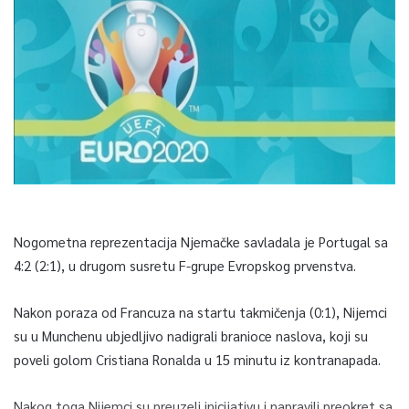
Nogometna reprezentacija Njemačke savladala je Portugal sa
4:2 (2:1), u drugom susretu F-grupe Evropskog prvenstva.
Nakon poraza od Francuza na startu takmičenja (0:1), Nijemci
su u Munchenu ubjedljivo nadigrali branioce naslova, koji su
poveli golom Cristiana Ronalda u 15 minutu iz kontranapada.
Nakog toga Nijemci su preuzeli inicijativu i napravili preokret sa