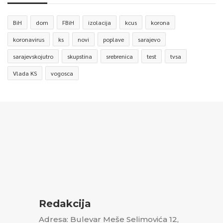
BiH
dom
FBiH
izolacija
kcus
korona
koronavirus
ks
novi
poplave
sarajevo
sarajevskojutro
skupstina
srebrenica
test
tvsa
Vlada KS
vogosca
Redakcija
Adresa: Bulevar Meše Selimovića 12,