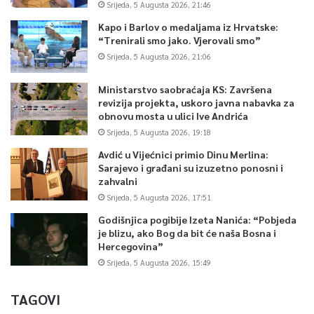
Srijeda, 5 Augusta 2026, 21:46
Kapo i Barlov o medaljama iz Hrvatske:
“Trenirali smo jako. Vjerovali smo”
Srijeda, 5 Augusta 2026, 21:06
Ministarstvo saobraćaja KS: Završena
revizija projekta, uskoro javna nabavka za
obnovu mosta u ulici Ive Andrića
Srijeda, 5 Augusta 2026, 19:18
Avdić u Vijećnici primio Dinu Merlina:
Sarajevo i građani su izuzetno ponosni i
zahvalni
Srijeda, 5 Augusta 2026, 17:51
Godišnjica pogibije Izeta Nanića: “Pobjeda
je blizu, ako Bog da bit će naša Bosna i
Hercegovina”
Srijeda, 5 Augusta 2026, 15:49
TAGOVI