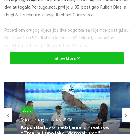
dva autogala Portugalaca, prvi je u 35. postigao Ruben Dias, a
drugi četiri minute kasnije Raphael Gueirreiro.
Početkom drugog dijela još dva pogotka za Nijemce postigli su
Kai Havertz u 51. i Robin Gosens u 60. minuti, a konačan
rezultat postavio je Diogo Jota u 67. minuti.
Show More
U prvoj utakmici F-grupe, Mađarska i Francuska u Budimpešti su
igrali neriješeno 1:1.
Vodeća Francuska ima četiri boda, Portugal i Njemačka imaju
po tri, a Mađarska jedan bod.
U zadnjem kolu, 23. juna, Njemačka se u Munchenu sastaje sa
Sport
Mađarskom, a Francuska u Budimpešti igra sa Portugalom.
Srijeda, 5 Augusta 2026, 21:06
Kapo i Barlov o medaljama iz Hrvatske:
“Trenirali smo jako. Vjerovali smo”