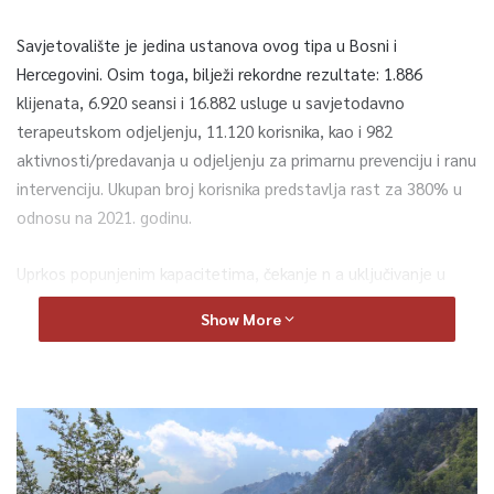
Savjetovalište je jedina ustanova ovog tipa u Bosni i
Hercegovini. Osim toga, bilježi rekordne rezultate: 1.886
klijenata, 6.920 seansi i 16.882 usluge u savjetodavno
terapeutskom odjeljenju, 11.120 korisnika, kao i 982
aktivnosti/predavanja u odjeljenju za primarnu prevenciju i ranu
intervenciju. Ukupan broj korisnika predstavlja rast za 380% u
odnosu na 2021. godinu.
Uprkos popunjenim kapacitetima, čekanje n a uključivanje u
tretman iznosi svega do 20 dana.
Show More
U mandatu aktuelne Vlade KS nabavljeno je specijalizirano
vozilo za ranu intervenciju i prijevoz osoba s invaliditetom, a
ustanova raspolaže i posebnim
screen
kabinetom – jedinim te
vrste van Tužilaštva BiH.