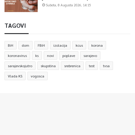
Subota, 8 Augusta 2026, 14:15
TAGOVI
BiH
dom
FBiH
izolacija
kcus
korona
koronavirus
ks
novi
poplave
sarajevo
sarajevskojutro
skupstina
srebrenica
test
tvsa
Vlada KS
vogosca