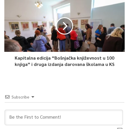
“Dvadeset pet godina rada Porodičnog savjetovališta govori o
povjerenju koje su građani gradili prema ovoj ustanovi, ali i o
posvećenosti stručnjaka koji svakodnevno rade s porodicama. U
vremenu kada se društvo suočava s brojnim izazovima, ovakve
ustanove imaju neprocjenjivu ulogu u očuvanju stabilnosti i
podršci ljudima kada im je najpotrebnije. Zdrava porodica je
najbolja prevencija socijalnih devijacija, mi kao društvo trebamo
Kapitalna edicija “Bošnjačka književnost u 100
ustanovu koja će se u potpunosti posvetiti misiji zaštite
knjiga” i druga izdanja darovana školama u KS
porodice. Porodično savjetovalište je postalo takva ustanova.”
Direktor Osman Šaljo istakao je važnost promjene društvene
svijesti o mentalnom zdravlju:
Subscribe
“Naš cilj je jačanje kompetencija porodice u svakoj razvojnoj
fazi — od predbračnog savjetovanja do treće životne dobi.
Danas je mnogo manje stigme nego ranije, građani sve više
prepoznaju da je briga o mentalnom zdravlju jednako važna kao