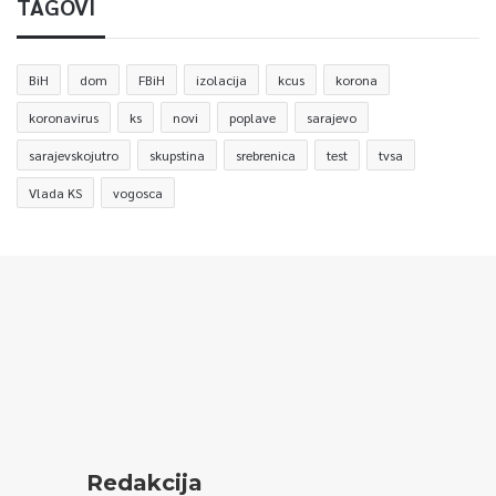
TAGOVI
BiH
dom
FBiH
izolacija
kcus
korona
koronavirus
ks
novi
poplave
sarajevo
sarajevskojutro
skupstina
srebrenica
test
tvsa
Vlada KS
vogosca
Redakcija