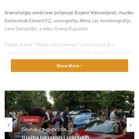
Dramaturgiju predstave potpisuje Bojana Vidosavljević, muziku
Basheskia& Edward EQ, scenografiju Mirna Ler, kostimografiju
Lena Samardžić, a video Emina Kujundžić.
Radnja drame “Nigdje nikog nemam” postavljena je u
postapokaliptično društvo gdje su emocije, sjećanja i empatija
zabranjene. Autorski tim fokus predstave usmjerava na
Show More
negiranje genocida, kolektivnu krivicu, veličanje ratnih zločinaca
i odbijanje suočavanja sa prošlošću.
0
Article Rating
Sarajevo
Četvrtak, 6 Augusta 2026, 21:03
Izložba luksuznih i sportskih