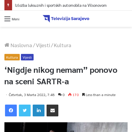
Izložba luksuznih i sportskih automobila na Vilsonovom
Meni
Naslovna
/
Vijesti
/
Kultura
Kultura
Vijesti
‘Nigdje nikog nemam” ponovo
na sceni SARTR-a
Četvrtak, 3 Marta 2022, 7:48
0
170
Less than a minute