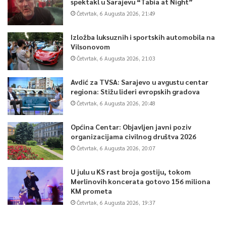
spektakl u Sarajevu “Tabia at Night”
Četvrtak, 6 Augusta 2026, 21:49
Izložba luksuznih i sportskih automobila na
Vilsonovom
Četvrtak, 6 Augusta 2026, 21:03
Avdić za TVSA: Sarajevo u avgustu centar
regiona: Stižu lideri evropskih gradova
Četvrtak, 6 Augusta 2026, 20:48
Općina Centar: Objavljen javni poziv
organizacijama civilnog društva 2026
Četvrtak, 6 Augusta 2026, 20:07
U julu u KS rast broja gostiju, tokom
Merlinovih koncerata gotovo 156 miliona
KM prometa
Četvrtak, 6 Augusta 2026, 19:37