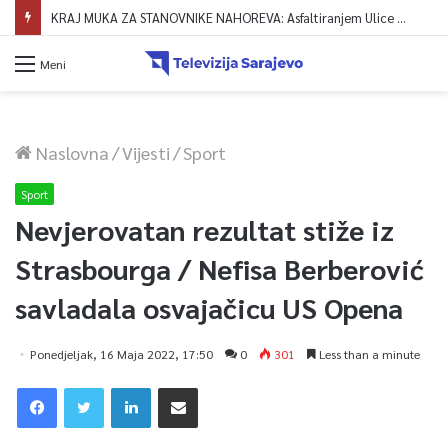
KRAJ MUKA ZA STANOVNIKE NAHOREVA: Asfaltiranjem Ulice Vranica brijeg spajaju se gornji i središnji dio naselja
Meni
Naslovna
/
Vijesti
/
Sport
Sport
Nevjerovatan rezultat stiže iz
Strasbourga / Nefisa Berberović
savladala osvajačicu US Opena
Ponedjeljak, 16 Maja 2022, 17:50
0
301
Less than a minute