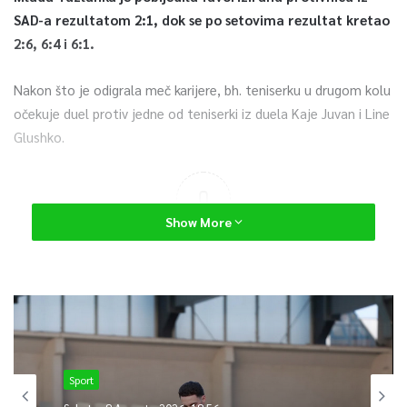
SAD-a rezultatom 2:1, dok se po setovima rezultat kretao
2:6, 6:4 i 6:1.
Nakon što je odigrala meč karijere, bh. teniserku u drugom kolu
očekuje duel protiv jedne od teniserki iz duela Kaje Juvan i Line
Glushko.
0
Show More
Article Rating
Sport