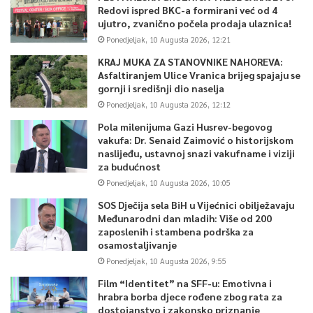
Redovi ispred BKC-a formirani već od 4
ujutro, zvanično počela prodaja ulaznica!
Ponedjeljak, 10 Augusta 2026, 12:21
KRAJ MUKA ZA STANOVNIKE NAHOREVA:
Asfaltiranjem Ulice Vranica brijeg spajaju se
gornji i središnji dio naselja
Ponedjeljak, 10 Augusta 2026, 12:12
Pola milenijuma Gazi Husrev-begovog
vakufa: Dr. Senaid Zaimović o historijskom
naslijeđu, ustavnoj snazi vakufname i viziji
za budućnost
Ponedjeljak, 10 Augusta 2026, 10:05
SOS Dječija sela BiH u Vijećnici obilježavaju
Međunarodni dan mladih: Više od 200
zaposlenih i stambena podrška za
osamostaljivanje
Ponedjeljak, 10 Augusta 2026, 9:55
Film “Identitet” na SFF-u: Emotivna i
hrabra borba djece rođene zbog rata za
dostojanstvo i zakonsko priznanje