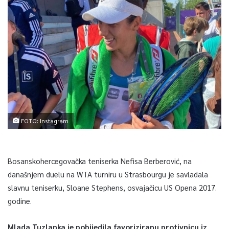
FOTO: Instagram
Bosanskohercegovačka teniserka Nefisa Berberović, na
današnjem duelu na WTA turniru u Strasbourgu je savladala
slavnu teniserku, Sloane Stephens, osvajačicu US Opena 2017.
godine.
Mlada Tuzlanka je pobijedila favoriziranu protivnicu iz