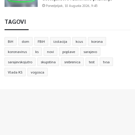
Ponedjeljak, 10 Augusta 2026, 9:45
TAGOVI
BiH
dom
FBiH
izolacija
kcus
korona
koronavirus
ks
novi
poplave
sarajevo
sarajevskojutro
skupstina
srebrenica
test
tvsa
Vlada KS
vogosca