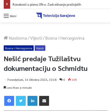
Konaković u pismu UN-u: Zastrašivanje preživjelih
Meni
Naslovna
/
Vijesti
/
Bosna I Hercegovina
Bosna i Hercegovina
Vijesti
Nešić predaje Tužilaštvu
dokumentaciju o Schmidtu
Ponedjeljak, 16 Oktobra 2023, 10:18
0
165
Less than a minute