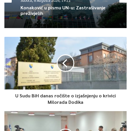
Subota, 8 Augusta 2026, 19:12
Konaković u pismu UN-u: Zastrašivanje
preživjelih
U Sudu BiH danas ročište o izjašnjenju o krivici
Milorada Dodika