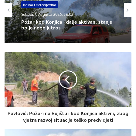
Bosna i Hercegovina
0
Kultura
Subota, 8 Augusta 2026, 16:03
Subota, 8 Augusta 2026, 15:16
Article Rating
Požar kod Konjica i dalje aktivan, stanje
bolje nego jutros
Budite uz program TVSA i doživite
Sarajevo Film Festival iz prvog reda!
Pavlović: Požari na Rujištu i kod Konjica aktivni, zbog
vjetra razvoj situacije teško predvidjeti