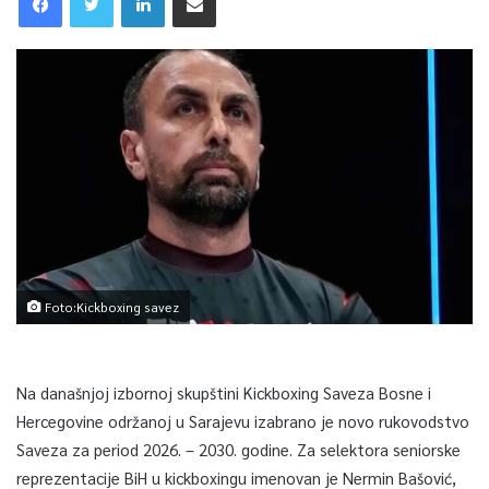
Foto:Kickboxing savez
Na današnjoj izbornoj skupštini Kickboxing Saveza Bosne i
Hercegovine održanoj u Sarajevu izabrano je novo rukovodstvo
Saveza za period 2026. – 2030. godine. Za selektora seniorske
reprezentacije BiH u kickboxingu imenovan je Nermin Bašović,