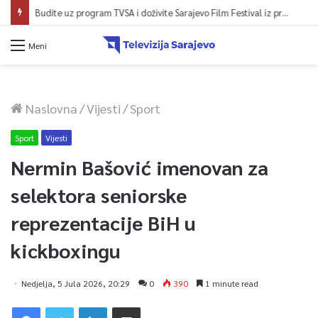
Budite uz program TVSA i doživite Sarajevo Film Festival iz prvog reda!
Meni
Naslovna
/
Vijesti
/
Sport
Sport
Vijesti
Nermin Bašović imenovan za
selektora seniorske
reprezentacije BiH u
kickboxingu
Nedjelja, 5 Jula 2026, 20:29
0
390
1 minute read