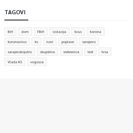
TAGOVI
BiH
dom
FBiH
izolacija
kcus
korona
koronavirus
ks
novi
poplave
sarajevo
sarajevskojutro
skupstina
srebrenica
test
tvsa
Vlada KS
vogosca