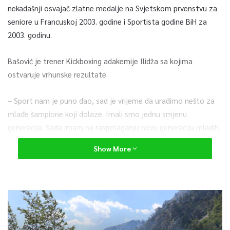
nekadašnji osvajač zlatne medalje na Svjetskom prvenstvu za
seniore u Francuskoj 2003. godine i Sportista godine BiH za
2003. godinu.
Bašović je trener Kickboxing adakemije Ilidža sa kojima
ostvaruje vrhunske rezultate.
– Sport nam je puno dao, sad je vrijeme da uradimo nešto za
mlađe šampione koji dolaze. Imali smo jednu smjenu
generacija. Sada imam na raspolaganju novu generaciju mladih,
hrabrih i perspektivnih takmičara i mislim da možemo uz
Show More
adekvatne pripreme i zajednički rad svih nas ostvariti dobre
rezultate – istaknuo je Bašović.
On je najavio da prvi nastup seniorska reprezentacija BiH
očekuje u novembru na Evropskom prvenstvu za seniore u
Skoplju, saopćeno je iz Kickboxing Saveza BiH.