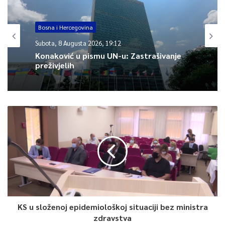
Article Rating
Bosna i Hercegovina
Subota, 8 Augusta 2026, 19:12
Konaković u pismu UN-u: Zastrašivanje
preživjelih
KS u složenoj epidemiološkoj situaciji bez ministra
zdravstva