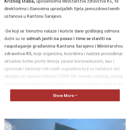
Kriznog štaba,
uposlenicima Ministarstva zdravstva KS, te
direktorima i članovima upravljačkih tijela javnozdravstvenih
ustanova u Kantonu Sarajevo.
-Svi koji se trenutno nalaze i koriste dane godišnjeg odmora
dužni su se
odmah javiti na posao i time se staviti na
raspolaganje građanima Kantona Sarajevo i Ministarstvu
zdravstva KS
, koje organizira, koordinira i nadzire provođenje
aktuelne borbe protiv širenja zaraze koronavirusom, kao i
oporavak i liječenje svih naših sugrađana koji su nažalost već
oboljeli od zarazne bolesti COVID-19. Između ostalog, razlog
za ovu vrstu naloga leži u činjenici da je posljednjih dana došlo
do dodatnog pogoršanja zdravstveno-epidemiološke situacije i
Show More
povećanja broja zaraženih kronavirusom u Kantonu Sarajevo,
sapćeno je iz presslužbe KS.
0