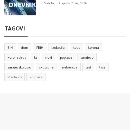
Subota, 8 Augusta 2026, 16:04
TAGOVI
BiH
dom
FBiH
izolacija
kcus
korona
koronavirus
ks
novi
poplave
sarajevo
sarajevskojutro
skupstina
srebrenica
test
tvsa
Vlada KS
vogosca