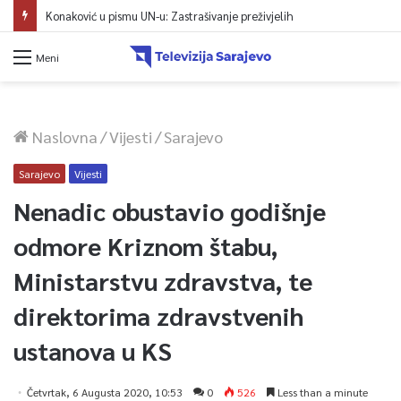
Konaković u pismu UN-u: Zastrašivanje preživjelih
Meni
Naslovna
/
Vijesti
/
Sarajevo
Sarajevo
Vijesti
Nenadic obustavio godišnje
odmore Kriznom štabu,
Ministarstvu zdravstva, te
direktorima zdravstvenih
ustanova u KS
Četvrtak, 6 Augusta 2020, 10:53
0
526
Less than a minute