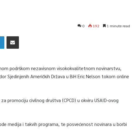
0
192
1 minute read
ktnom podrškom nezavisnom visokokvalitetnom novinarstvu,
or Sjedinjenih Američkih Država u BiH Eric Nelson tokom online
 za promociju civilnog društva (CPCD) u okviru USAID-ovog
de medija i takvih programa, te posvećenost novinara u borbi