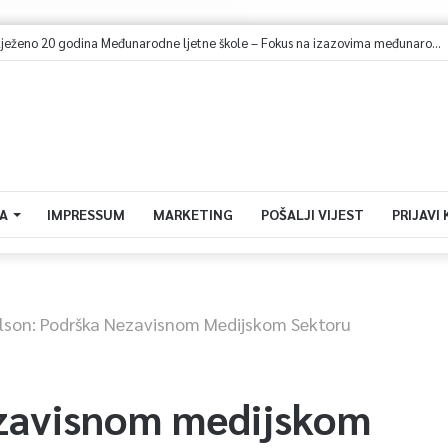
U Sarajevu obilježeno 20 godina Međunarodne ljetne škole – Fokus na izazovima međunarodne pravde
A
IMPRESSUM
MARKETING
POŠALJI VIJEST
PRIJAVI
lson: Podrška Nezavisnom Medijskom Sektoru
ezavisnom medijskom