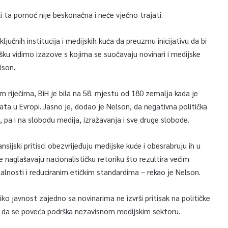
 ta pomoć nije beskonačna i neće vječno trajati.
čnih institucija i medijskih kuća da preuzmu inicijativu da bi
ku vidimo izazove s kojima se suočavaju novinari i medijske
elson.
m riječima, BiH je bila na 58. mjestu od 180 zemalja kada je
ltata u Evropi. Jasno je, dodao je Nelson, da negativna politička
, pa i na slobodu medija, izražavanja i sve druge slobode.
nsijski pritisci obezvrijeđuju medijske kuće i obesrabruju ih u
 naglašavaju nacionalističku retoriku što rezultira većim
nosti i reduciranim etičkim standardima – rekao je Nelson.
iko javnost zajedno sa novinarima ne izvrši pritisak na političke
 okvir i da se poveća podrška nezavisnom medijskim sektoru.