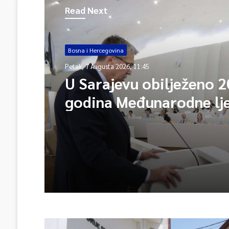
Read Next
Bosna i Hercegovina
Petak, 7 Augusta 2026, 11:45
U Sarajevu obilježeno 2
godina Međunarodne lj
škole – Fokus na izazo
međunarodne pravde