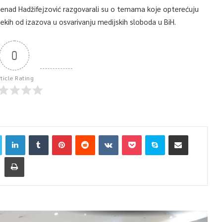
r Senad Hadžifejzović razgovarali su o temama koje opterećuju
nekih od izazova u osvarivanju medijskih sloboda u BiH.
0
rticle Rating