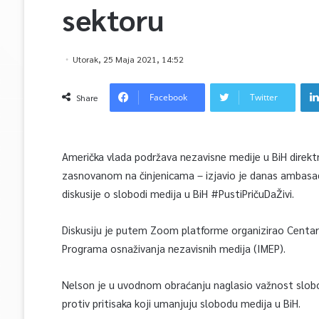
sektoru
Utorak, 25 Maja 2021, 14:52
Facebook
Twitter
Share
Američka vlada podržava nezavisne medije u BiH dire
zasnovanom na činjenicama – izjavio je danas ambasad
diskusije o slobodi medija u BiH #PustiPričuDaŽivi.
Diskusiju je putem Zoom platforme organizirao Centar
Programa osnaživanja nezavisnih medija (IMEP).
Nelson je u uvodnom obraćanju naglasio važnost slobo
protiv pritisaka koji umanjuju slobodu medija u BiH.