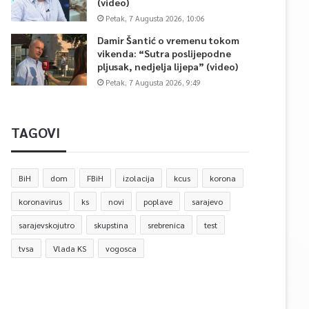
(video)
Petak, 7 Augusta 2026, 10:06
Damir Šantić o vremenu tokom
vikenda: “Sutra poslijepodne
pljusak, nedjelja lijepa” (video)
Petak, 7 Augusta 2026, 9:49
TAGOVI
BiH
dom
FBiH
izolacija
kcus
korona
koronavirus
ks
novi
poplave
sarajevo
sarajevskojutro
skupstina
srebrenica
test
tvsa
Vlada KS
vogosca