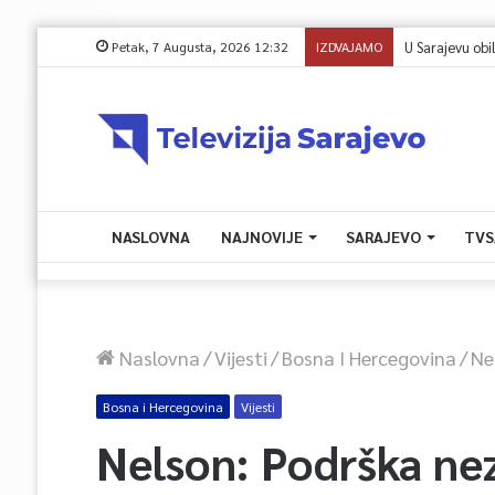
Petak, 7 Augusta, 2026 12:32
IZDVAJAMO
NASLOVNA
NAJNOVIJE
SARAJEVO
TVS
Naslovna
/
Vijesti
/
Bosna I Hercegovina
/
Ne
Bosna i Hercegovina
Vijesti
Nelson: Podrška n