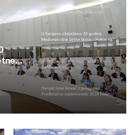
Zastupnici Trojke predlažu poseban
pravni i administrativni status za
Memorijalni centar Srebrenica
U Sarajevu obilježeno 20 godina
Međunarodne ljetne škole – Fokus na
izazovima međunarodne pravde
0
etne
U Sarajevu počelo saobraćati 10 novih
ISUZU autobusa
vima
Denyel Ismir Kovač o programu
Predbračno savjetovanje 2026 (video)