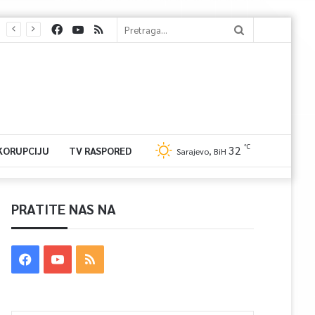
℃
32
 KORUPCIJU
TV RASPORED
Sarajevo, BiH
PRATITE NAS NA