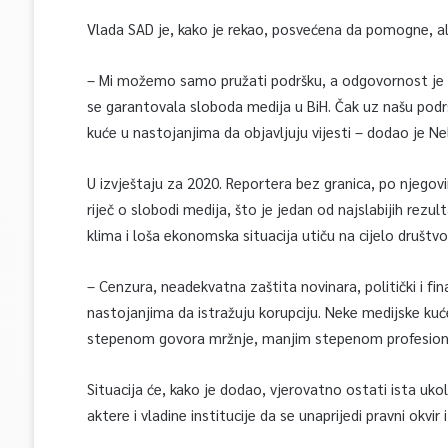
Vlada SAD je, kako je rekao, posvećena da pomogne, ali
– Mi možemo samo pružati podršku, a odgovornost je klju
se garantovala sloboda medija u BiH. Čak uz našu podrš
kuće u nastojanjima da objavljuju vijesti – dodao je N
U izvještaju za 2020. Reportera bez granica, po njegovi
riječ o slobodi medija, što je jedan od najslabijih rezu
klima i loša ekonomska situacija utiču na cijelo društvo
– Cenzura, neadekvatna zaštita novinara, politički i fina
nastojanjima da istražuju korupciju. Neke medijske kuće
stepenom govora mržnje, manjim stepenom profesional
Situacija će, kako je dodao, vjerovatno ostati ista ukol
aktere i vladine institucije da se unaprijedi pravni