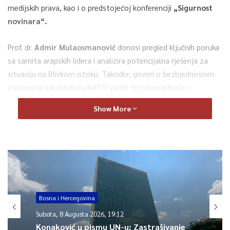
medijskih prava, kao i o predstojećoj konferenciji
„Sigurnost
novinara“.
Prof. dr.
Admir Mulaosmanović
donosi pregled ključnih poruka
sa samita arapskih lidera i analizira potencijalna rješenja za
situaciju na Bliskom istoku. Također, govori o bezbjednosnim
izazovima u kontekstu NATO vježbi te odnosa Rusije i
Bjelorusije.
Show More
Najavljujemo marš solidarnosti i izložbe posvećene Palestini
koje će se održati u Hadžićima.
O novim metodama liječenja teških oboljenja govori
Sead
Sefić i
z Udruženja oboljelih od raka prostate FBiH. Tema
razgovora su i aktivnosti povodom predstojećeg mjeseca
Bosna i Hercegovina
posvećenog muškom zdravlju.
Subota, 8 Augusta 2026, 19:12
Konaković u pismu UN-u: Zastrašivanje