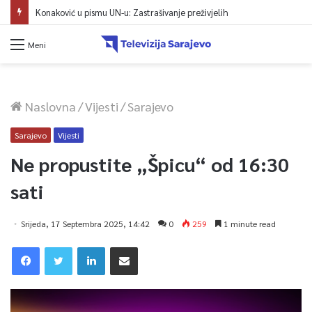
Konaković u pismu UN-u: Zastrašivanje preživjelih
Meni
Naslovna
/
Vijesti
/
Sarajevo
Sarajevo
Vijesti
Ne propustite „Špicu“ od 16:30
sati
Srijeda, 17 Septembra 2025, 14:42
0
259
1 minute read