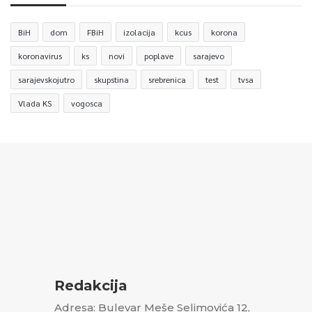
BiH
dom
FBiH
izolacija
kcus
korona
koronavirus
ks
novi
poplave
sarajevo
sarajevskojutro
skupstina
srebrenica
test
tvsa
Vlada KS
vogosca
Redakcija
Adresa: Bulevar Meše Selimovića 12,