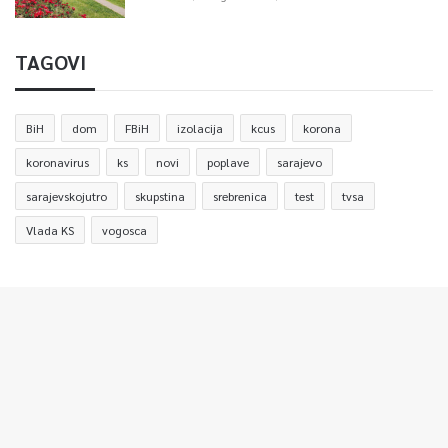
TAGOVI
BiH
dom
FBiH
izolacija
kcus
korona
koronavirus
ks
novi
poplave
sarajevo
sarajevskojutro
skupstina
srebrenica
test
tvsa
Vlada KS
vogosca