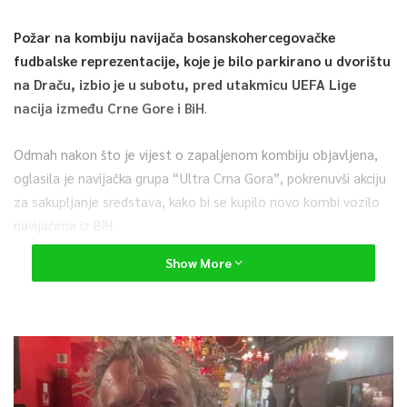
Požar na kombiju navijača bosanskohercegovačke
fudbalske reprezentacije, koje je bilo parkirano u dvorištu
na Draču, izbio je u subotu, pred utakmicu UEFA Lige
nacija između Crne Gore i BiH
.
Odmah nakon što je vijest o zapaljenom kombiju objavljena,
oglasila je navijačka grupa “Ultra Crna Gora”, pokrenuvši akciju
za sakupljanje sredstava, kako bi se kupilo novo kombi vozilo
navijačima iz BiH.
Show More
“Trebalo nam je tačno jedan dan da pokažemo kakav je legat
vjekova čojstva iza nas.
Pare su sakupljene zahvaljujući
uglavnom donaciji crnogorske porodice iz Berlina. Taj gest
ne iznenađuje, znajući kakvi su naši iseljenici i kakvo srce
kuca u njima.
U danima kada smo po ko zna koji put pokazali
zašto smo primjer kako ne moraš bit brojem veliki, da bi bio