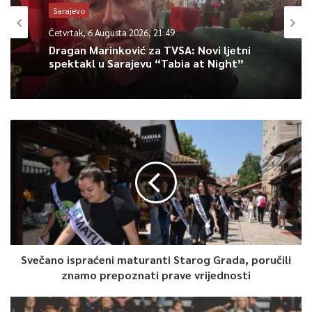
veliki brojnima – u obavezi smo da se zahvalimo Crnogorkama,
Sarajevo
Crnogorcima, privrednicima, iseljenicima i svim crnogorskim
Četvrtak, 6 Augusta 2026, 21:49
titanima koji su donirali koliko su imali, istog sekunda kako
Dragan Marinković za TVSA: Novi ljetni
smo objavili početak akcije. Ta Crna Gora je ona kojoj nijedan
spektakl u Sarajevu “Tabia at Night”
nesretni nacionalizam ne može ništa”, navodi se u saopštenju
navijačke organizacije “Ultra Crna Gora”.
0
Article Rating
Svečano ispraćeni maturanti Starog Grada, poručili
znamo prepoznati prave vrijednosti