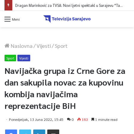
Dragan Marinković za TVSA: Novi ljetni spektakl u Sarajevu “Tabia at Night”
Meni
Naslovna
/
Vijesti
/
Sport
Sport
Vijesti
Navijačka grupa iz Crne Gore za
dan sakupila novac za kupovinu
kombija navijačima
reprezentacije BiH
Ponedjeljak, 13 Juna 2022, 15:45
0
183
1 minute read