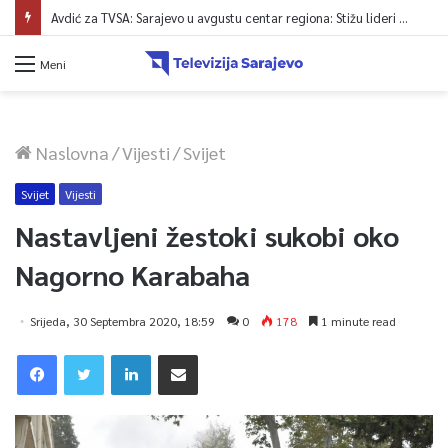
Avdić za TVSA: Sarajevo u avgustu centar regiona: Stižu lideri evropskih gradova
Meni
Naslovna
/
Vijesti
/
Svijet
Svijet
Vijesti
Nastavljeni žestoki sukobi oko
Nagorno Karabaha
Srijeda, 30 Septembra 2020, 18:59
0
178
1 minute read