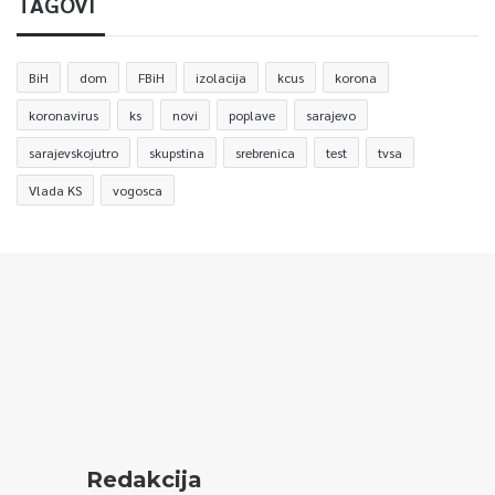
TAGOVI
BiH
dom
FBiH
izolacija
kcus
korona
koronavirus
ks
novi
poplave
sarajevo
sarajevskojutro
skupstina
srebrenica
test
tvsa
Vlada KS
vogosca
Redakcija